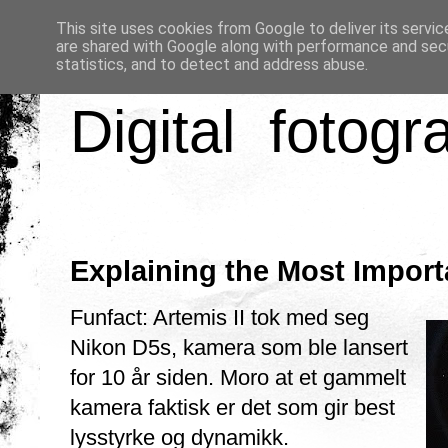
This site uses cookies from Google to deliver its servic
are shared with Google along with performance and secu
statistics, and to detect and address abuse.
Digital fotogr
Explaining the Most Import
Funfact: Artemis II tok med seg
Nikon D5s, kamera som ble lansert
for 10 år siden. Moro at et gammelt
kamera faktisk er det som gir best
lysstyrke og dynamikk.