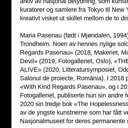
arkiv av nasjonal betydning; som kunstn
kuratorer og samlere fra Tokyo til New 
kreativt visket ut skillet mellom de to di
Maria Pasenau (født i Mjøndalen, 1994)
Trondheim. Noen av hennes nylige solou
Regards Pasenau» (2018, Makeriet, Ma
Devil» (2019, Fotogalleriet, Oslo)
ALIVE» (2020, Litteratursymposiet, O
Salonul de proiecte, România). I 2018 p
«With Kind Regards Pasenau», og i 2019
Fotogalleriet, publiserte hun sin andre
2020 sin tredje bok «The Hopelessness
av de yngste kunstnerne som har fått v
Nasjonalmuseet for deres permanente 