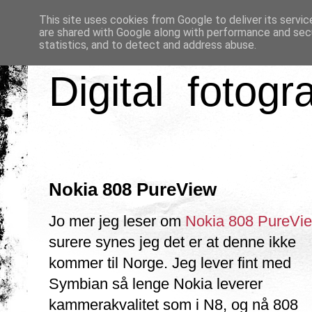
This site uses cookies from Google to deliver its servic
are shared with Google along with performance and secu
statistics, and to detect and address abuse.
Digital fotogr
Nokia 808 PureView
Jo mer jeg leser om
Nokia 808 PureVi
surere synes jeg det er at denne ikke
kommer til Norge. Jeg lever fint med
Symbian så lenge Nokia leverer
kammerakvalitet som i N8, og nå 808