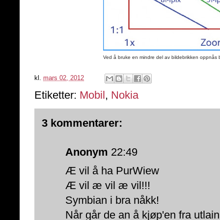
Ved å bruke en mindre del av bildebrikken oppnås 
kl.
mars 02, 2012
Etiketter:
Mobil
,
Nokia
3 kommentarer:
Anonym
22:49
Æ vil å ha PurWiew
Æ vil æ vil æ vil!!!
Symbian i bra nåkk!
Når går de an å kjøp'en fra utlai