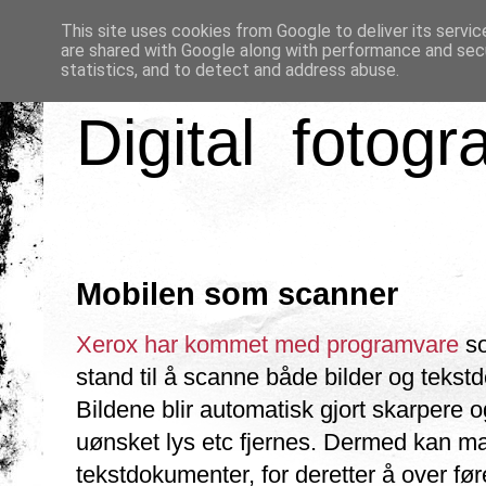
This site uses cookies from Google to deliver its servic
are shared with Google along with performance and secu
statistics, and to detect and address abuse.
Digital fotogr
Mobilen som scanner
Xerox har kommet med programvare
so
stand til å scanne både bilder og tekst
Bildene blir automatisk gjort skarpere 
uønsket lys etc fjernes. Dermed kan ma
tekstdokumenter, for deretter å over før