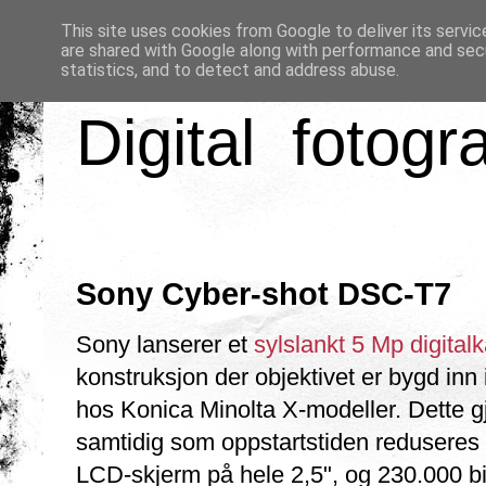
This site uses cookies from Google to deliver its servic
are shared with Google along with performance and secu
statistics, and to detect and address abuse.
Digital fotogr
Sony Cyber-shot DSC-T7
Sony lanserer et
sylslankt 5 Mp digita
konstruksjon der objektivet er bygd i
hos Konica Minolta X-modeller. Dette g
samtidig som oppstartstiden reduseres 
LCD-skjerm på hele 2,5", og 230.000 bi