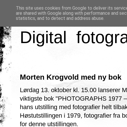
This site uses cookies from Google to deliver its servic
are shared with Google along with performance and secu
statistics, and to detect and address abuse.
Digital fotogr
Morten Krogvold med ny bok
Lørdag 13. oktober kl. 15.00 lanserer Mo
viktigste bok "PHOTOGRAPHS 1977 – 2
hans utstilling med fotografier helt tilb
Høstutstillingen i 1979, fotografier fra 
for denne utstillingen.