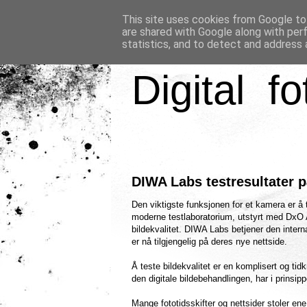
This site uses cookies from Google to 
are shared with Google along with per
statistics, and to detect and address 
Digital fo
DIWA Labs testresultater p
Den viktigste funksjonen for et kamera er å t
moderne testlaboratorium, utstyrt med DxO 
bildekvalitet. DIWA Labs betjener den inte
er nå tilgjengelig på deres nye nettside.
Å teste bildekvalitet er en komplisert og ti
den digitale bildebehandlingen, har i prinsipp
Mange fototidsskifter og nettsider stoler en