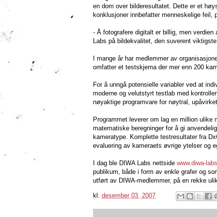
en dom over bilderesultatet. Dette er et høys
konklusjoner innbefatter menneskelige feil, 
- Å fotografere digitalt er billig, men verdie
Labs på bildekvalitet, den suverent viktigs
I mange år har medlemmer av organisasjonen
omfatter et testskjema der mer enn 200 kame
For å unngå potensielle variabler ved at ind
moderne og velutstyrt testlab med kontroller
nøyaktige programvare for nøytral, upåvirket
Programmet leverer om lag en million ulike 
matematiske beregninger for å gi anvendelig
kameratype. Komplette testresultater fra D
evaluering av kameraets øvrige ytelser og 
I dag ble DIWA Labs nettside
www.diwa-lab
publikum, både i form av enkle grafer og som
utført av DIWA-medlemmer, på en rekke uli
kl.
desember 03, 2007