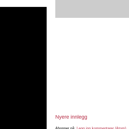
Nyere innlegg
Abonner på:
Legg inn kommentarer (Atom)