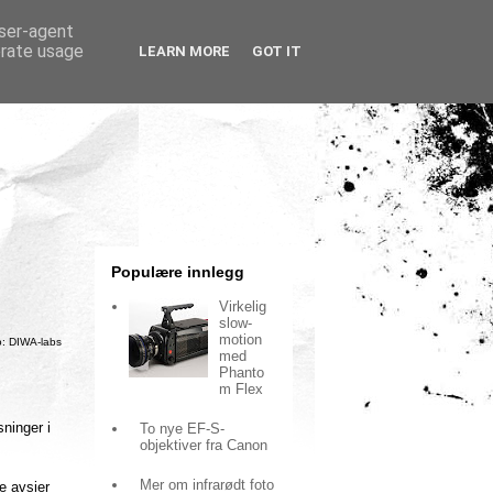
user-agent
erate usage
LEARN MORE
GOT IT
Populære innlegg
Virkelig
slow-
motion
o: DIWA-labs
med
Phanto
m Flex
sninger i
To nye EF-S-
objektiver fra Canon
Mer om infrarødt foto
e avsier