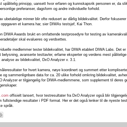
t upålitelig prinsipp, uansett hvor erfaren og kunnskapsrik personen er, da sli
personlige preferanser, dagsform og andre individuelle forhold.
n av ubetalelige minner blir ofte redusert av dårlig bildekvalitet. Derfor fokuser
te oppgaven et kamera har, sier DIWAs testsjef, Kai Thon.
 DIWA Awards brukt en omfattende testprosedyre for testing av kamerakvali
radetaljer skal evalueres og verdsettes.
ividuelle medlemmer tester bildekvalitet, har DIWA etablert DIWA Labs. Det er 
t belysning, avanserte testtavler, erfarne eksperter og verdens mest pålitelige
 analyse av bildekvalitet, DxO Analyzer v. 3.1.
måleresultater for hvert kamera, nøye koordinert og summert etter kompliserte
e og sammenlignbare data for ca. 20 ulike forhold omkring bildekvalitet, avhe
xO Analyzer er tilgjengelig for DIWA-medlemmene, som supplement til deres g
egenskaper.
s.com
offisielt lansert, hvor testresultater fra DxO Analyzer også blir tilgjengeli
 fullstendige resultater i PDF format. Her er det også lenker til de nyeste tes
ke språk.