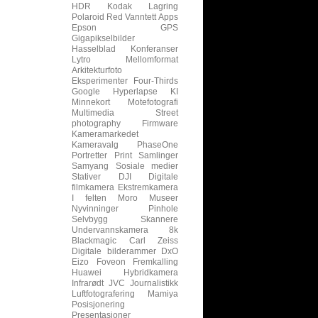
HDR
Kodak
Lagring
Polaroid
Red
Vanntett
Apps
Epson
GPS
Gigapikselbilder
Hasselblad
Konferanser
Lytro
Mellomformat
Arkitekturfoto
Eksperimenter
Four-Thirds
Google
Hyperlapse
KI
Minnekort
Motefotografi
Multimedia
Street
photography
Firmware
Kameramarkedet
Kameravalg
PhaseOne
Portretter
Print
Samlinger
Samyang
Sosiale medier
Stativer
DJI
Digitale
filmkamera
Ekstremkamera
I felten
Moro
Museer
Nyvinninger
Pinhole
Selvbygg
Skannere
Undervannskamera
8k
Blackmagic
Carl Zeiss
Digitale bilderammer
DxO
Eizo
Foveon
Fremkalling
Huawei
Hybridkamera
Infrarødt
JVC
Journalistikk
Luftfotografering
Mamiya
Posisjonering
Presentasjoner