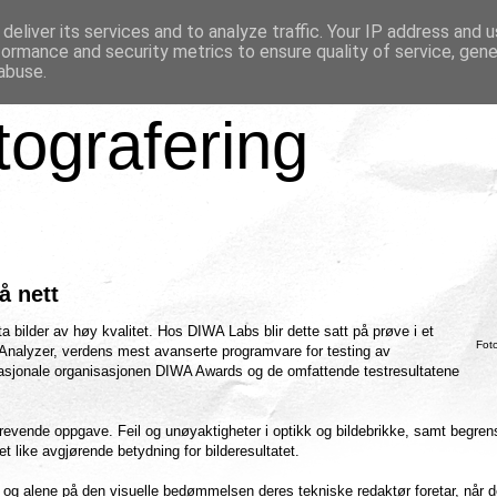
deliver its services and to analyze traffic. Your IP address and 
formance and security metrics to ensure quality of service, gen
abuse.
tografering
å nett
a bilder av høy kvalitet. Hos DIWA Labs blir dette satt på prøve i et
Fot
Analyzer, verdens mest avanserte programvare for testing av
rnasjonale organisasjonen DIWA Awards og de omfattende testresultatene
dkrevende oppgave. Feil og unøyaktigheter i optikk og bildebrikke, samt begren
et like avgjørende betydning for bilderesultatet.
e og alene på den visuelle bedømmelsen deres tekniske redaktør foretar, når d