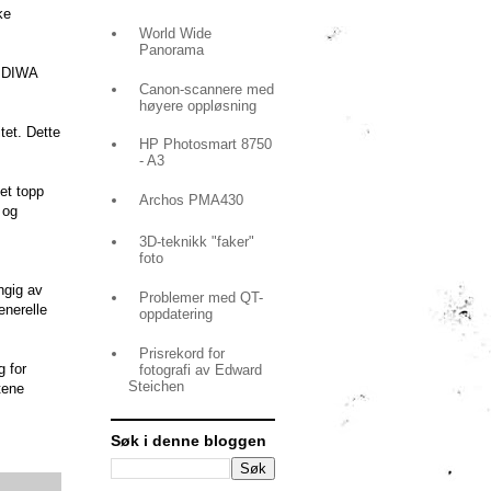
ke
World Wide
Panorama
er DIWA
Canon-scannere med
høyere oppløsning
tet. Dette
HP Photosmart 8750
- A3
et topp
Archos PMA430
 og
3D-teknikk "faker"
foto
ngig av
Problemer med QT-
enerelle
oppdatering
Prisrekord for
g for
fotografi av Edward
Steichen
tene
Søk i denne bloggen