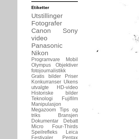
Etiketter
Utstillinger
Fotografer
Canon
Sony
video
Panasonic
Nikon
Programvare
Mobil
Olympus
Objektiver
fotojournalistikk
Gratis bilder
Priser
Konkurranser
Ukens
utvalgte
HD-video
Historiske bilder
Teknologi
Fujifilm
Manipulasjon
Megazoom
Tips og
triks
Bransjen
Dokumentar
Debatt
Micro Four-Thirds
Speilrefleks
Leica
Festivaler
Pentax