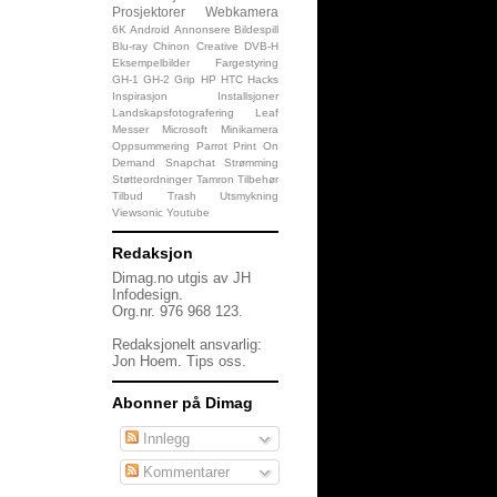
Prosjektorer
Webkamera
6K
Android
Annonsere
Bildespill
Blu-ray
Chinon
Creative
DVB-H
Eksempelbilder
Fargestyring
GH-1
GH-2
Grip
HP
HTC
Hacks
Inspirasjon
Installsjoner
Landskapsfotografering
Leaf
Messer
Microsoft
Minikamera
Oppsummering
Parrot
Print On
Demand
Snapchat
Strømming
Støtteordninger
Tamron
Tilbehør
Tilbud
Trash
Utsmykning
Viewsonic
Youtube
Redaksjon
Dimag.no utgis av JH
Infodesign.
Org.nr. 976 968 123.
Redaksjonelt ansvarlig:
Jon Hoem.
Tips oss
.
Abonner på Dimag
Innlegg
Kommentarer