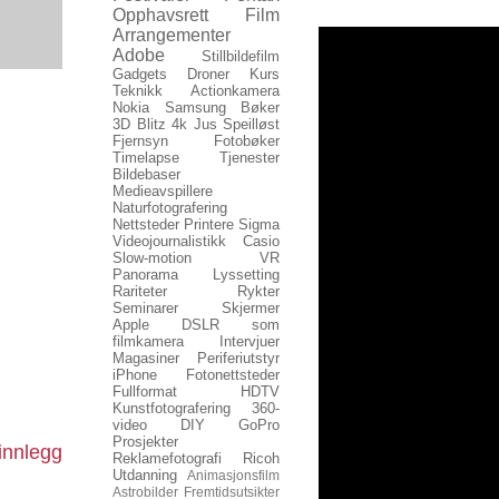
Opphavsrett
Film
Arrangementer
Adobe
Stillbildefilm
Gadgets
Droner
Kurs
Teknikk
Actionkamera
Nokia
Samsung
Bøker
3D
Blitz
4k
Jus
Speilløst
Fjernsyn
Fotobøker
Timelapse
Tjenester
Bildebaser
Medieavspillere
Naturfotografering
Nettsteder
Printere
Sigma
Videojournalistikk
Casio
Slow-motion
VR
Panorama
Lyssetting
Rariteter
Rykter
Seminarer
Skjermer
Apple
DSLR som
filmkamera
Intervjuer
Magasiner
Periferiutstyr
iPhone
Fotonettsteder
Fullformat
HDTV
Kunstfotografering
360-
video
DIY
GoPro
Prosjekter
innlegg
Reklamefotografi
Ricoh
Utdanning
Animasjonsfilm
Astrobilder
Fremtidsutsikter