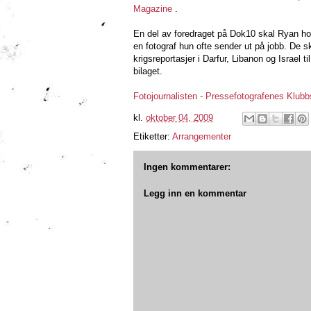
Magazine
.
En del av foredraget på Dok10 skal Ryan h
en fotograf hun ofte sender ut på jobb. De s
krigsreportasjer i Darfur, Libanon og Israel ti
bilaget.
Fotojournalisten - Pressefotografenes Klub
kl.
oktober 04, 2009
Etiketter:
Arrangementer
Ingen kommentarer:
Legg inn en kommentar