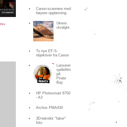
Canon-scannere med
høyere oppløsning
Ukens
rs»
utvalgte
To nye EF-S-
objektiver fra Canon
Lanserer
spillefilm
på
Pirate
Bay
HP Photosmart 8750
- A3
Archos PMA430
3D-teknikk "faker"
foto