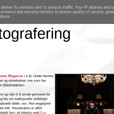
deliver its services and to analyze traffic. Your IP address and 
formance and security metrics to ensure quality of service, gen
abuse.
tografering
imes Magazine
i ti år. Under hennes
ser og utmerkelser, noe som har
 billedredaktør».
 og vilje til å utvide grensene for
lite om tradisjonelle skillelinjer
ptuelle bilder, osv. Hun engasjerer
nte folk. Hovedsaken er alltid
rtelelr hun i et intervju med
Eye