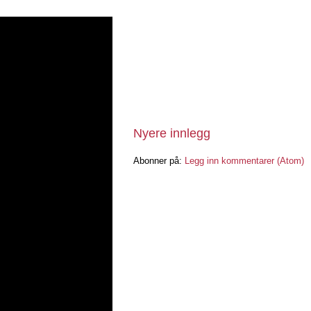
Nyere innlegg
Abonner på:
Legg inn kommentarer (Atom)