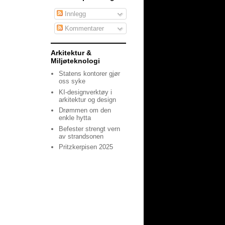
Innlegg
Kommentarer
Arkitektur &
Miljøteknologi
Statens kontorer gjør
oss syke
KI-designverktøy i
arkitektur og design
Drømmen om den
enkle hytta
Befester strengt vern
av strandsonen
Pritzkerpisen 2025