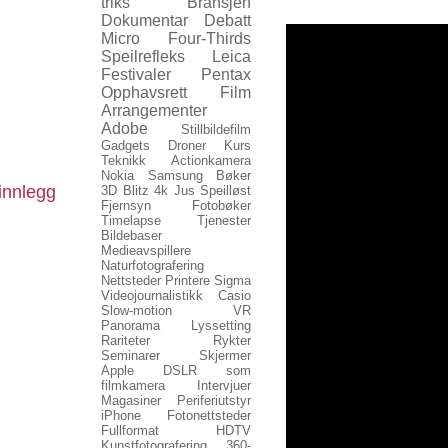
triks
Bransjen
Dokumentar
Debatt
Micro Four-Thirds
Speilrefleks
Leica
Festivaler
Pentax
Opphavsrett
Film
Arrangementer
Adobe
Stillbildefilm
Gadgets
Droner
Kurs
Teknikk
Actionkamera
Nokia
Samsung
Bøker
innlegg
3D
Blitz
4k
Jus
Speilløst
Fjernsyn
Fotobøker
Timelapse
Tjenester
Bildebaser
Medieavspillere
Naturfotografering
Nettsteder
Printere
Sigma
Videojournalistikk
Casio
Slow-motion
VR
Panorama
Lyssetting
Rariteter
Rykter
Seminarer
Skjermer
Apple
DSLR som
filmkamera
Intervjuer
Magasiner
Periferiutstyr
iPhone
Fotonettsteder
Fullformat
HDTV
Kunstfotografering
360-