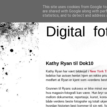
This site uses cookies from Google to 
are shared with Google along with per
statistics, and to detect and address 
Digital fo
Kathy Ryan til Dok10
Kathy Ryan har vært bildesjef i
New York T
ledelse har avisen hentet hjem en rekke pri
medført at Ryan er kjent som «verdens beste
Grunnen til Ryans suksess er ikke minst evne
hva magasin-fotografi kan være. Hun bryr seg 
mellom dokumentar, reportasje, kunst, konse
både verdens beste fotografer og totalt ukje
hvordan historien best kommer til sin rett, fo