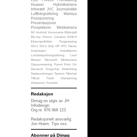
Huawei
Hybridkamera
Infrarødt
JVC
Journalistikk
Luftfotografering
Mamiya
Posisjonering
Presentasjoner
Prosjektorer
Webkamera
6K
Android
Annonsere
Bildespill
Blu-ray
Chinon
Creative
DVB-H
Eksempelbilder
Fargestyring
GH-1
GH-2
Grip
HP
HTC
Hacks
Inspirasjon
Installsjoner
Landskapsfotografering
Leaf
Messer
Microsoft
Minikamera
Oppsummering
Parrot
Print On
Demand
Snapchat
Strømming
Støtteordninger
Tamron
Tilbehør
Tilbud
Trash
Utsmykning
Viewsonic
Youtube
Redaksjon
Dimag.no utgis av JH
Infodesign.
Org.nr. 976 968 123.
Redaksjonelt ansvarlig:
Jon Hoem.
Tips oss
.
Abonner på Dimag