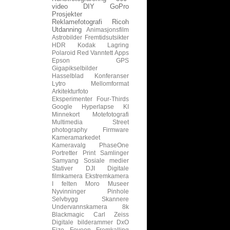
video
DIY
GoPro
Prosjekter
Reklamefotografi
Ricoh
Utdanning
Animasjonsfilm
Astrobilder
Fremtidsutsikter
HDR
Kodak
Lagring
Polaroid
Red
Vanntett
Apps
Epson
GPS
Gigapikselbilder
Hasselblad
Konferanser
Lytro
Mellomformat
Arkitekturfoto
Eksperimenter
Four-Thirds
Google
Hyperlapse
KI
Minnekort
Motefotografi
Multimedia
Street
photography
Firmware
Kameramarkedet
Kameravalg
PhaseOne
Portretter
Print
Samlinger
Samyang
Sosiale medier
Stativer
DJI
Digitale
filmkamera
Ekstremkamera
I felten
Moro
Museer
Nyvinninger
Pinhole
Selvbygg
Skannere
Undervannskamera
8k
Blackmagic
Carl Zeiss
Digitale bilderammer
DxO
Eizo
Foveon
Fremkalling