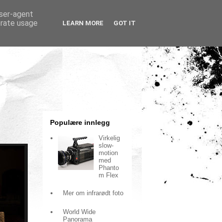
user-agent
erate usage
LEARN MORE
GOT IT
Populære innlegg
Virkelig
slow-
motion
med
Phanto
m Flex
Mer om infrarødt foto
World Wide
Panorama