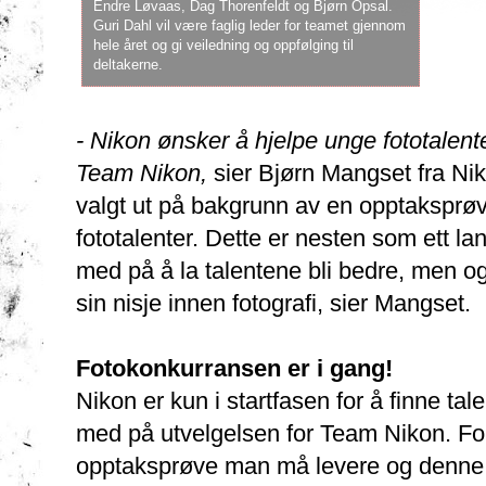
Endre Løvaas, Dag Thorenfeldt og Bjørn Opsal.
Guri Dahl vil være faglig leder for teamet gjennom
hele året og gi veiledning og oppfølging til
deltakerne.
- Nikon ønsker å hjelpe unge fototalenter
Team Nikon,
sier Bjørn Mangset fra Nik
valgt ut på bakgrunn av en opptaksprøve
fototalenter. Dette er nesten som ett la
med på å la talentene bli bedre, men ogs
sin nisje innen fotografi, sier Mangset.
Fotokonkurransen er i gang!
Nikon er kun i startfasen for å finne tal
med på utvelgelsen for Team Nikon. F
opptaksprøve man må levere og denne er