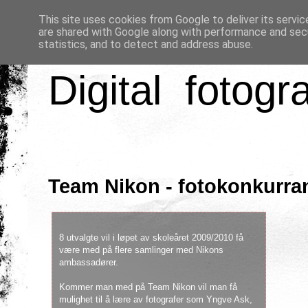
This site uses cookies from Google to deliver its servic
are shared with Google along with performance and secu
statistics, and to detect and address abuse.
Digital fotogr
Team Nikon - fotokonkurra
8 utvalgte vil i løpet av skoleåret 2009/2010 få
være med på flere samlinger med Nikons
ambassadører.
Kommer man med på Team Nikon vil man få
mulighet til å lære av fotografer som Yngve Ask,