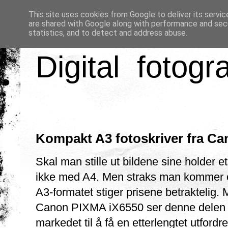
This site uses cookies from Google to deliver its servic
are shared with Google along with performance and secu
statistics, and to detect and address abuse.
Digital fotogr
Kompakt A3 fotoskriver fra C
Skal man stille ut bildene sine holder et
ikke med A4. Men straks man kommer 
A3-formatet stiger prisene betraktelig.
Canon PIXMA iX6550 ser denne delen
markedet til å få en etterlengtet utfordre