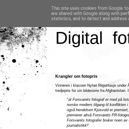
This site uses cookies from Google to 
are shared with Google along with per
statistics, and to detect and address 
Digital fo
Krangler om fotopris
Vinneren i klassen Nyhet Reportasje under Åre
tredjepris for sin bildeserie fra Afghanistan.
"
at Forsvarets fotograf er med på list
norske mediers tilgang til konflikten i
også hendelsen Kjosvold er premiert, 
premierer altså Forsvarets PR-fotogra
Forsvarets fotografer bruker noen av
journalistikk!
"