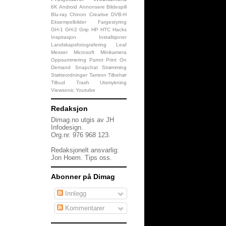
6K
Android
Annonsere
Bildespill
Blu-ray
Chinon
Creative
DVB-H
Eksempelbilder
Fargestyring
GH-1
GH-2
Grip
HP
HTC
Hacks
Inspirasjon
Installsjoner
Landskapsfotografering
Leaf
Messer
Microsoft
Minikamera
Oppsummering
Parrot
Print On
Demand
Snapchat
Strømming
Støtteordninger
Tamron
Tilbehør
Tilbud
Trash
Utsmykning
Viewsonic
Youtube
Redaksjon
Dimag.no utgis av JH
Infodesign.
Org.nr. 976 968 123.
Redaksjonelt ansvarlig:
Jon Hoem.
Tips oss
.
Abonner på Dimag
Innlegg
Kommentarer