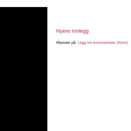
Nyere innlegg
Abonner på:
Legg inn kommentarer (Atom)