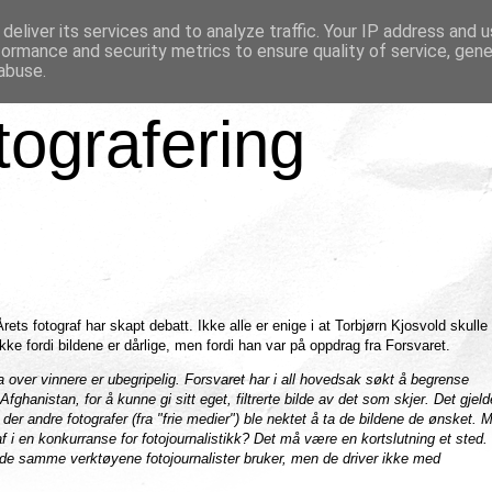
deliver its services and to analyze traffic. Your IP address and 
formance and security metrics to ensure quality of service, gen
abuse.
tografering
ts fotograf har skapt debatt. Ikke alle er enige i at Torbjørn Kjosvold skulle 
 Ikke fordi bildene er dårlige, men fordi han var på oppdrag fra Forsvaret.
a over vinnere er ubegripelig. Forsvaret har i all hovedsak søkt å begrense
 Afghanistan, for å kunne gi sitt eget, filtrerte bilde av det som skjer. Det gjeld
der andre fotografer (fra "frie medier") ble nektet å ta de bildene de ønsket. 
f i en konkurranse for fotojournalistikk? Det må være en kortslutning et sted.
 de samme verktøyene fotojournalister bruker, men de driver ikke med