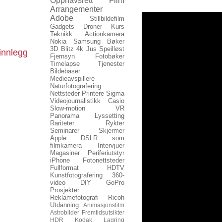
Opphavsrett
Film
Arrangementer
Adobe
Stillbildefilm
Gadgets
Droner
Kurs
Teknikk
Actionkamera
Nokia
Samsung
Bøker
3D
Blitz
4k
Jus
Speilløst
innlegg
Fjernsyn
Fotobøker
Timelapse
Tjenester
Bildebaser
Medieavspillere
Naturfotografering
Nettsteder
Printere
Sigma
Videojournalistikk
Casio
Slow-motion
VR
Panorama
Lyssetting
Rariteter
Rykter
Seminarer
Skjermer
Apple
DSLR som
filmkamera
Intervjuer
Magasiner
Periferiutstyr
iPhone
Fotonettsteder
Fullformat
HDTV
Kunstfotografering
360-
video
DIY
GoPro
Prosjekter
Reklamefotografi
Ricoh
Utdanning
Animasjonsfilm
Astrobilder
Fremtidsutsikter
HDR
Kodak
Lagring