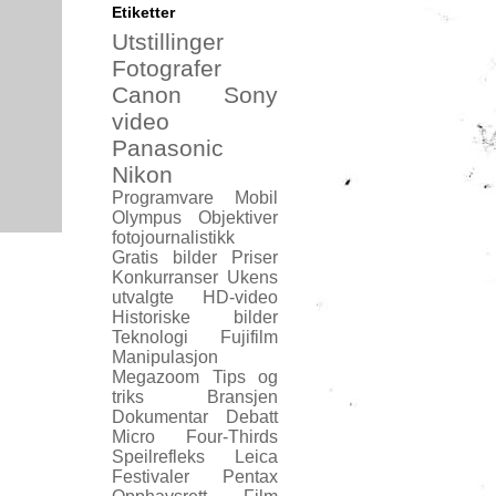
Etiketter
Utstillinger
Fotografer
Canon
Sony
video
Panasonic
Nikon
Programvare
Mobil
Olympus
Objektiver
fotojournalistikk
Gratis bilder
Priser
Konkurranser
Ukens
utvalgte
HD-video
Historiske bilder
Teknologi
Fujifilm
Manipulasjon
Megazoom
Tips og
triks
Bransjen
Dokumentar
Debatt
Micro Four-Thirds
Speilrefleks
Leica
Festivaler
Pentax