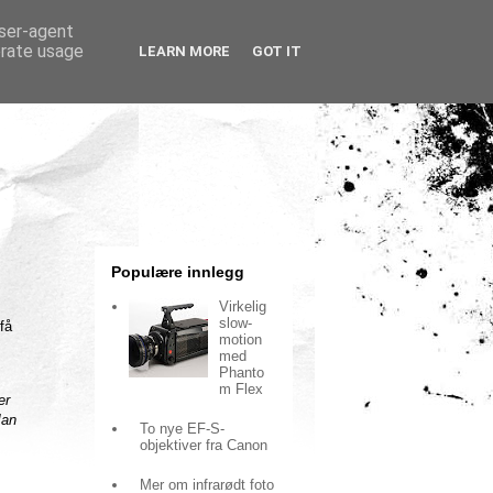
user-agent
erate usage
LEARN MORE
GOT IT
Populære innlegg
Virkelig
slow-
få
motion
med
Phanto
m Flex
er
Man
To nye EF-S-
objektiver fra Canon
Mer om infrarødt foto