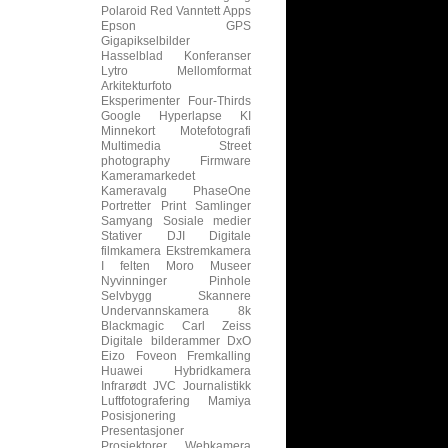
Polaroid
Red
Vanntett
Apps
Epson
GPS
Gigapikselbilder
Hasselblad
Konferanser
Lytro
Mellomformat
Arkitekturfoto
Eksperimenter
Four-Thirds
Google
Hyperlapse
KI
Minnekort
Motefotografi
Multimedia
Street
photography
Firmware
Kameramarkedet
Kameravalg
PhaseOne
Portretter
Print
Samlinger
Samyang
Sosiale medier
Stativer
DJI
Digitale
filmkamera
Ekstremkamera
I felten
Moro
Museer
Nyvinninger
Pinhole
Selvbygg
Skannere
Undervannskamera
8k
Blackmagic
Carl Zeiss
Digitale bilderammer
DxO
Eizo
Foveon
Fremkalling
Huawei
Hybridkamera
Infrarødt
JVC
Journalistikk
Luftfotografering
Mamiya
Posisjonering
Presentasjoner
Prosjektorer
Webkamera