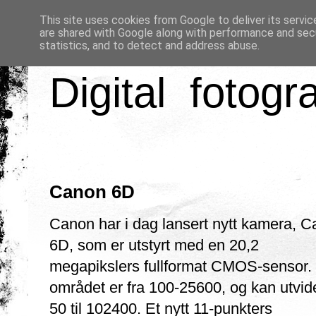
This site uses cookies from Google to deliver its servic
are shared with Google along with performance and secu
statistics, and to detect and address abuse.
Digital fotogr
Canon 6D
Canon har i dag lansert nytt kamera, 
6D, som er utstyrt med en 20,2
megapikslers fullformat CMOS-sensor.
området er fra 100-25600, og kan utvide
50 til 102400. Et nytt 11-punkters