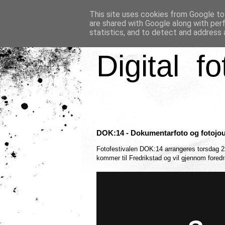
This site uses cookies from Google to 
are shared with Google along with per
statistics, and to detect and address 
Digital fo
DOK:14 - Dokumentarfoto og fotojou
Fotofestivalen DOK:14 arrangeres torsdag 2
kommer til Fredrikstad og vil gjennom foredra