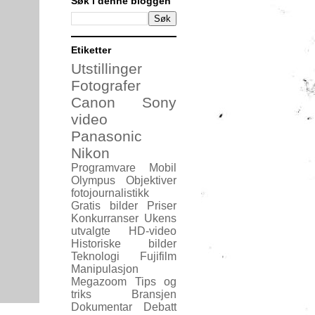
Søk i denne bloggen
Etiketter
Utstillinger
Fotografer
Canon
Sony
video
Panasonic
Nikon
Programvare
Mobil
Olympus
Objektiver
fotojournalistikk
Gratis bilder
Priser
Konkurranser
Ukens
utvalgte
HD-video
Historiske bilder
Teknologi
Fujifilm
Manipulasjon
Megazoom
Tips og
triks
Bransjen
Dokumentar
Debatt