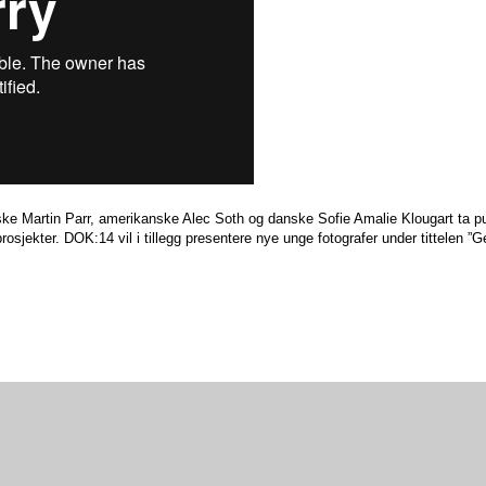
tiske Martin Parr, amerikanske Alec Soth og danske Sofie Amalie Klougart ta p
osjekter. DOK:14 vil i tillegg presentere nye unge fotografer under tittelen ”G