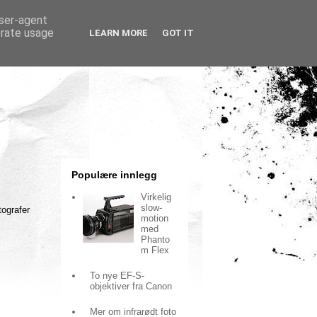
user-agent
erate usage
LEARN MORE
GOT IT
Populære innlegg
Virkelig
slow-
ografer
motion
med
Phanto
m Flex
To nye EF-S-
objektiver fra Canon
Mer om infrarødt foto