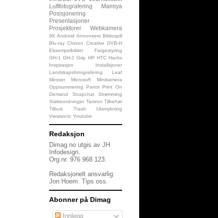
Luftfotografering
Mamiya
Posisjonering
Presentasjoner
Prosjektorer
Webkamera
6K
Android
Annonsere
Bildespill
Blu-ray
Chinon
Creative
DVB-H
Eksempelbilder
Fargestyring
GH-1
GH-2
Grip
HP
HTC
Hacks
Inspirasjon
Installsjoner
Landskapsfotografering
Leaf
Messer
Microsoft
Minikamera
Oppsummering
Parrot
Print On
Demand
Snapchat
Strømming
Støtteordninger
Tamron
Tilbehør
Tilbud
Trash
Utsmykning
Viewsonic
Youtube
Redaksjon
Dimag.no utgis av JH
Infodesign.
Org.nr. 976 968 123.
Redaksjonelt ansvarlig:
Jon Hoem.
Tips oss
.
Abonner på Dimag
Innlegg