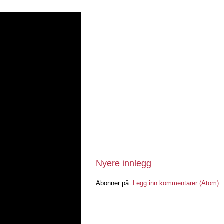
Nyere innlegg
Abonner på:
Legg inn kommentarer (Atom)