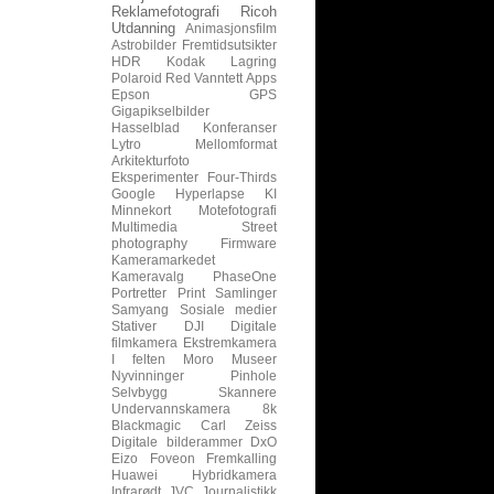
Reklamefotografi
Ricoh
Utdanning
Animasjonsfilm
Astrobilder
Fremtidsutsikter
HDR
Kodak
Lagring
Polaroid
Red
Vanntett
Apps
Epson
GPS
Gigapikselbilder
Hasselblad
Konferanser
Lytro
Mellomformat
Arkitekturfoto
Eksperimenter
Four-Thirds
Google
Hyperlapse
KI
Minnekort
Motefotografi
Multimedia
Street
photography
Firmware
Kameramarkedet
Kameravalg
PhaseOne
Portretter
Print
Samlinger
Samyang
Sosiale medier
Stativer
DJI
Digitale
filmkamera
Ekstremkamera
I felten
Moro
Museer
Nyvinninger
Pinhole
Selvbygg
Skannere
Undervannskamera
8k
Blackmagic
Carl Zeiss
Digitale bilderammer
DxO
Eizo
Foveon
Fremkalling
Huawei
Hybridkamera
Infrarødt
JVC
Journalistikk