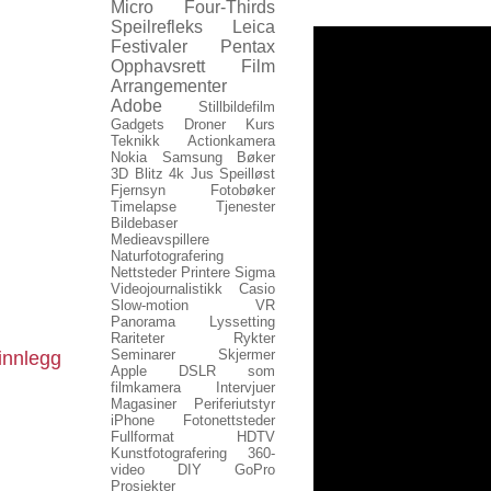
Micro Four-Thirds
Speilrefleks
Leica
Festivaler
Pentax
Opphavsrett
Film
Arrangementer
Adobe
Stillbildefilm
Gadgets
Droner
Kurs
Teknikk
Actionkamera
Nokia
Samsung
Bøker
3D
Blitz
4k
Jus
Speilløst
Fjernsyn
Fotobøker
Timelapse
Tjenester
Bildebaser
Medieavspillere
Naturfotografering
Nettsteder
Printere
Sigma
Videojournalistikk
Casio
Slow-motion
VR
Panorama
Lyssetting
Rariteter
Rykter
Seminarer
Skjermer
innlegg
Apple
DSLR som
filmkamera
Intervjuer
Magasiner
Periferiutstyr
iPhone
Fotonettsteder
Fullformat
HDTV
Kunstfotografering
360-
video
DIY
GoPro
Prosjekter