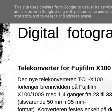
This site uses cookies from Google to deliver its servic
are shared with Google along with performance and secu
statistics, and to detect and address abuse.
Digital fotogr
Telekonverter for Fujifilm X100
Den nye telekonverteren TCL-X100
forlenger brennvidden på Fujifilm
X100/100S med 1,4 ganger fra 23 til 
(tilsvarende 50 mm i 35 mm-
format). Konverteren festes enkelt på d