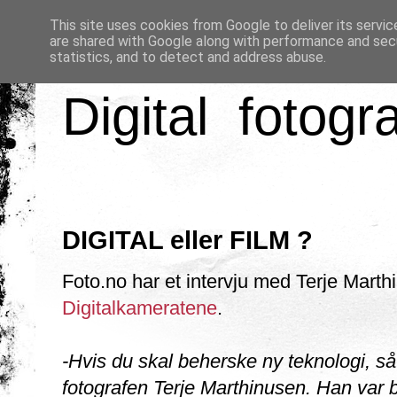
This site uses cookies from Google to deliver its servic
are shared with Google along with performance and secu
statistics, and to detect and address abuse.
Digital fotogr
DIGITAL eller FILM ?
Foto.no har et intervju med Terje Marth
Digitalkameratene
.
-Hvis du skal beherske ny teknologi, så
fotografen Terje Marthinusen. Han var b