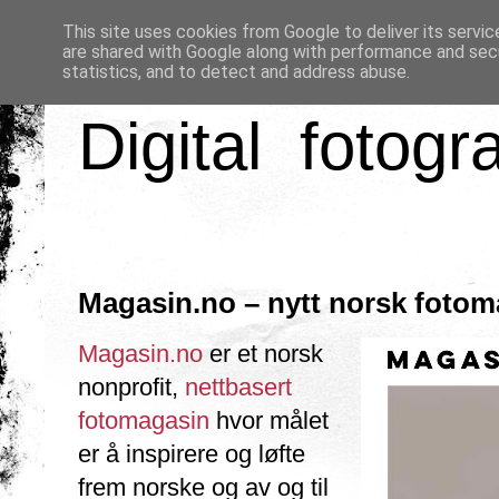
This site uses cookies from Google to deliver its servic
are shared with Google along with performance and secu
statistics, and to detect and address abuse.
Digital fotogr
Magasin.no – nytt norsk fotom
Magasin.no
er et norsk
nonprofit,
nettbasert
fotomagasin
hvor målet
er å inspirere og løfte
frem norske og av og til