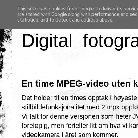
This site uses cookies from Google to deliver its servic
are shared with Google along with performance and secu
statistics, and to detect and address abuse.
Digital fotogr
En time MPEG-video uten k
Det holder til en times opptak i høyest
stillbildefunksjonalitet med 2 mpx oppl
Vi falt for denne versjonen som heter
foreløpig, men forteller litt om hva vi 
videokamera i året som kommer.