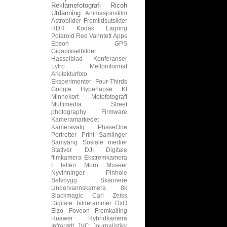
Reklamefotografi
Ricoh
Utdanning
Animasjonsfilm
Astrobilder
Fremtidsutsikter
HDR
Kodak
Lagring
Polaroid
Red
Vanntett
Apps
Epson
GPS
Gigapikselbilder
Hasselblad
Konferanser
Lytro
Mellomformat
Arkitekturfoto
Eksperimenter
Four-Thirds
Google
Hyperlapse
KI
Minnekort
Motefotografi
Multimedia
Street
photography
Firmware
Kameramarkedet
Kameravalg
PhaseOne
Portretter
Print
Samlinger
Samyang
Sosiale medier
Stativer
DJI
Digitale
filmkamera
Ekstremkamera
I felten
Moro
Museer
Nyvinninger
Pinhole
Selvbygg
Skannere
Undervannskamera
8k
Blackmagic
Carl Zeiss
Digitale bilderammer
DxO
Eizo
Foveon
Fremkalling
Huawei
Hybridkamera
Infrarødt
JVC
Journalistikk