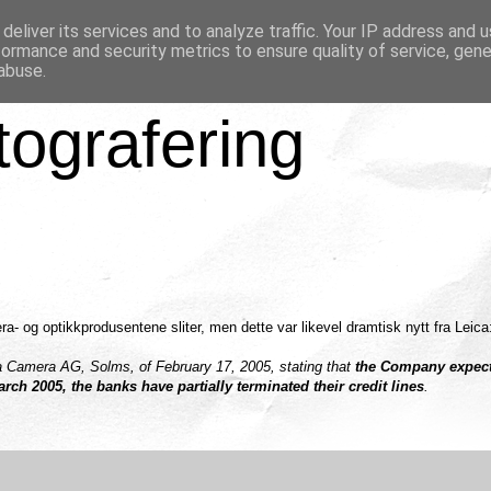
deliver its services and to analyze traffic. Your IP address and 
formance and security metrics to ensure quality of service, gen
abuse.
tografering
a- og optikkprodusentene sliter, men dette var likevel dramtisk nytt fra Leica
a Camera AG, Solms, of February 17, 2005, stating that
the Company expect
March 2005, the banks have partially terminated their credit lines
.