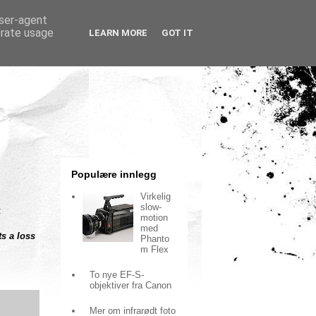
user-agent
erate usage
LEARN MORE
GOT IT
Populære innlegg
Virkelig
slow-
:
motion
med
s a loss
Phanto
m Flex
To nye EF-S-
objektiver fra Canon
Mer om infrarødt foto