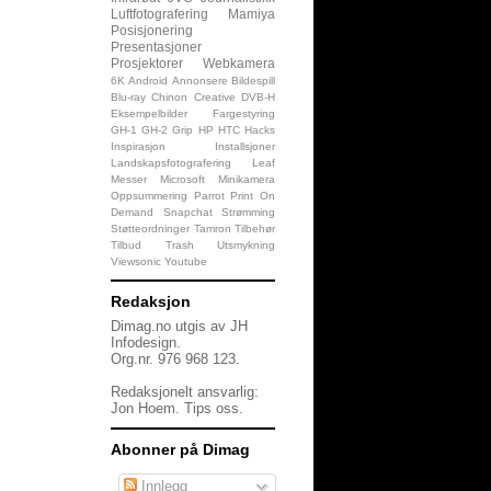
Luftfotografering
Mamiya
Posisjonering
Presentasjoner
Prosjektorer
Webkamera
6K
Android
Annonsere
Bildespill
Blu-ray
Chinon
Creative
DVB-H
Eksempelbilder
Fargestyring
GH-1
GH-2
Grip
HP
HTC
Hacks
Inspirasjon
Installsjoner
Landskapsfotografering
Leaf
Messer
Microsoft
Minikamera
Oppsummering
Parrot
Print On
Demand
Snapchat
Strømming
Støtteordninger
Tamron
Tilbehør
Tilbud
Trash
Utsmykning
Viewsonic
Youtube
Redaksjon
Dimag.no utgis av JH
Infodesign.
Org.nr. 976 968 123.
Redaksjonelt ansvarlig:
Jon Hoem.
Tips oss
.
Abonner på Dimag
Innlegg