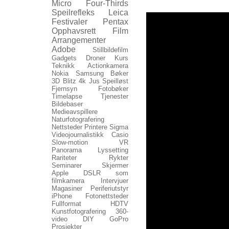
Micro Four-Thirds
Speilrefleks
Leica
Festivaler
Pentax
Opphavsrett
Film
Arrangementer
Adobe
Stillbildefilm
Gadgets
Droner
Kurs
Teknikk
Actionkamera
Nokia
Samsung
Bøker
3D
Blitz
4k
Jus
Speilløst
Fjernsyn
Fotobøker
Timelapse
Tjenester
Bildebaser
Medieavspillere
Naturfotografering
Nettsteder
Printere
Sigma
Videojournalistikk
Casio
Slow-motion
VR
Panorama
Lyssetting
Rariteter
Rykter
Seminarer
Skjermer
Apple
DSLR som
filmkamera
Intervjuer
Magasiner
Periferiutstyr
iPhone
Fotonettsteder
Fullformat
HDTV
Kunstfotografering
360-
video
DIY
GoPro
Prosjekter