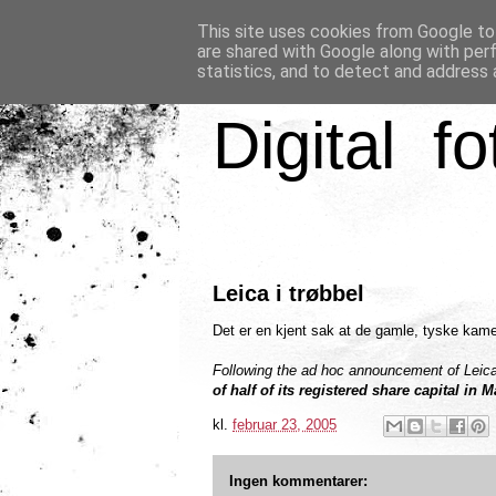
This site uses cookies from Google to 
are shared with Google along with per
statistics, and to detect and address 
Digital fo
Leica i trøbbel
Det er en kjent sak at de gamle, tyske kamer
Following the ad hoc announcement of Leic
of half of its registered share capital in 
kl.
februar 23, 2005
Ingen kommentarer: