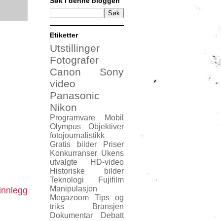
Søk i denne bloggen
Etiketter
Utstillinger
Fotografer
Canon
Sony
video
Panasonic
Nikon
Programvare
Mobil
Olympus
Objektiver
fotojournalistikk
Gratis bilder
Priser
Konkurranser
Ukens
utvalgte
HD-video
Historiske bilder
Teknologi
Fujifilm
Manipulasjon
innlegg
Megazoom
Tips og
triks
Bransjen
Dokumentar
Debatt