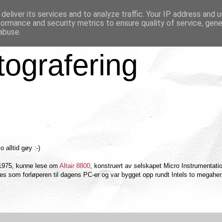
deliver its services and to analyze traffic. Your IP address and 
formance and security metrics to ensure quality of service, gen
abuse.
tografering
o alltid gøy :-)
 1975, kunne lese om
Altair 8800
, konstruert av selskapet Micro Instrumentati
es som forløperen til dagens PC-er og var bygget opp rundt Intels to megahe