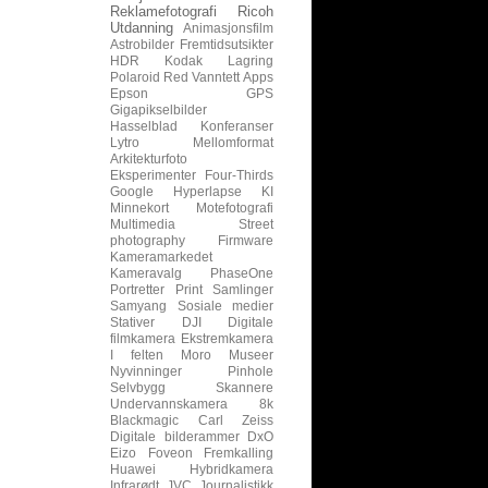
Reklamefotografi
Ricoh
Utdanning
Animasjonsfilm
Astrobilder
Fremtidsutsikter
HDR
Kodak
Lagring
Polaroid
Red
Vanntett
Apps
Epson
GPS
Gigapikselbilder
Hasselblad
Konferanser
Lytro
Mellomformat
Arkitekturfoto
Eksperimenter
Four-Thirds
Google
Hyperlapse
KI
Minnekort
Motefotografi
Multimedia
Street
photography
Firmware
Kameramarkedet
Kameravalg
PhaseOne
Portretter
Print
Samlinger
Samyang
Sosiale medier
Stativer
DJI
Digitale
filmkamera
Ekstremkamera
I felten
Moro
Museer
Nyvinninger
Pinhole
Selvbygg
Skannere
Undervannskamera
8k
Blackmagic
Carl Zeiss
Digitale bilderammer
DxO
Eizo
Foveon
Fremkalling
Huawei
Hybridkamera
Infrarødt
JVC
Journalistikk