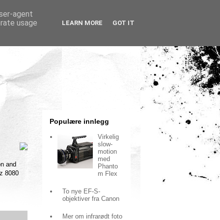
user-agent
erate usage
LEARN MORE
GOT IT
Populære innlegg
Virkelig
slow-
motion
med
on and
Phanto
rz 8080
m Flex
To nye EF-S-
objektiver fra Canon
Mer om infrarødt foto