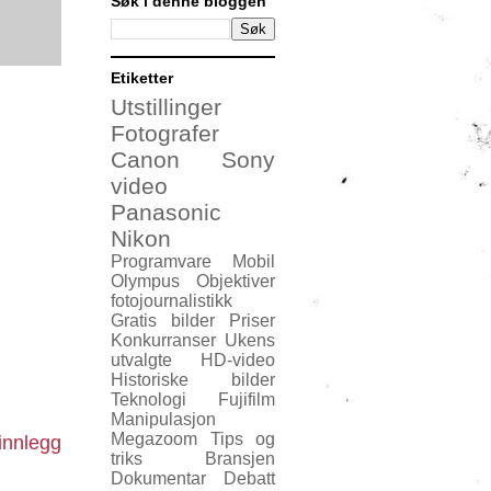
Søk i denne bloggen
Etiketter
Utstillinger
Fotografer
Canon
Sony
video
Panasonic
Nikon
Programvare
Mobil
Olympus
Objektiver
fotojournalistikk
Gratis bilder
Priser
Konkurranser
Ukens
utvalgte
HD-video
Historiske bilder
Teknologi
Fujifilm
Manipulasjon
Megazoom
Tips og
innlegg
triks
Bransjen
Dokumentar
Debatt