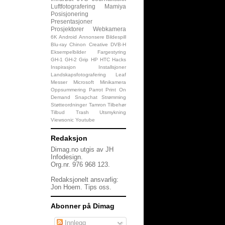
Luftfotografering
Mamiya
Posisjonering
Presentasjoner
Prosjektorer
Webkamera
6K
Android
Annonsere
Bildespill
Blu-ray
Chinon
Creative
DVB-H
Eksempelbilder
Fargestyring
GH-1
GH-2
Grip
HP
HTC
Hacks
Inspirasjon
Installsjoner
Landskapsfotografering
Leaf
Messer
Microsoft
Minikamera
Oppsummering
Parrot
Print On
Demand
Snapchat
Strømming
Støtteordninger
Tamron
Tilbehør
Tilbud
Trash
Utsmykning
Viewsonic
Youtube
Redaksjon
Dimag.no utgis av JH
Infodesign.
Org.nr. 976 968 123.
Redaksjonelt ansvarlig:
Jon Hoem.
Tips oss
.
Abonner på Dimag
Innlegg