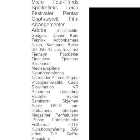
Micro Four-Thirds
Speilrefleks
Leica
Festivaler
Pentax
Opphavsrett
Film
Arrangementer
Adobe
Stillbildefilm
Gadgets
Droner
Kurs
Teknikk
Actionkamera
Nokia
Samsung
Bøker
3D
Blitz
4k
Jus
Speilløst
Fjernsyn
Fotobøker
Timelapse
Tjenester
Bildebaser
Medieavspillere
Naturfotografering
Nettsteder
Printere
Sigma
Videojournalistikk
Casio
Slow-motion
VR
Panorama
Lyssetting
Rariteter
Rykter
Seminarer
Skjermer
Apple
DSLR som
filmkamera
Intervjuer
Magasiner
Periferiutstyr
iPhone
Fotonettsteder
Fullformat
HDTV
Kunstfotografering
360-
video
DIY
GoPro
Prosjekter