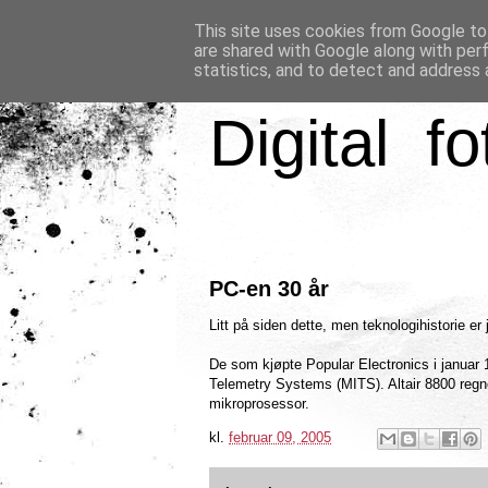
This site uses cookies from Google to 
are shared with Google along with per
statistics, and to detect and address 
Digital fo
PC-en 30 år
Litt på siden dette, men teknologihistorie er j
De som kjøpte Popular Electronics i januar
Telemetry Systems (MITS). Altair 8800 regn
mikroprosessor.
kl.
februar 09, 2005