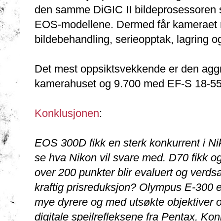
den samme DiGIC II bildeprosessoren s
EOS-modellene. Dermed får kameraet r
bildebehandling, serieopptak, lagring og
Det mest oppsiktsvekkende er den aggre
kamerahuset og 9.700 med EF-S 18-55m
Konklusjonen
:
EOS 300D fikk en sterk konkurrent i Nik
se hva Nikon vil svare med. D70 fikk 
over 200 punkter blir evaluert og verds
kraftig prisreduksjon? Olympus E-300 e
mye dyrere og med utsøkte objektiver og 
digitale speilrefleksene fra Pentax, Kon