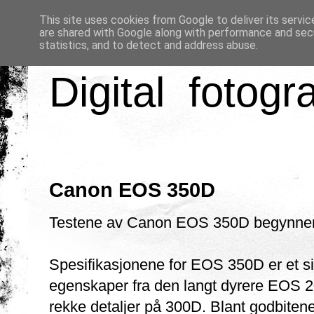
This site uses cookies from Google to deliver its servic
are shared with Google along with performance and secu
statistics, and to detect and address abuse.
Digital fotogr
Canon EOS 350D
Testene av Canon EOS 350D begynner
Spesifikasjonene for EOS 350D er et s
egenskaper fra den langt dyrere EOS 2
rekke detaljer på 300D. Blant godbiten