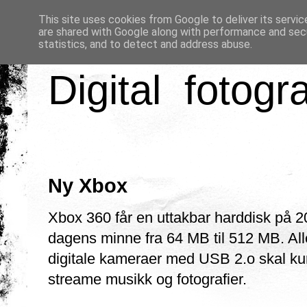
This site uses cookies from Google to deliver its servic
are shared with Google along with performance and secu
statistics, and to detect and address abuse.
Digital fotogr
Ny Xbox
Xbox 360 får en uttakbar harddisk på 20
dagens minne fra 64 MB til 512 MB. A
digitale kameraer med USB 2.o skal kunn
streame musikk og fotografier.