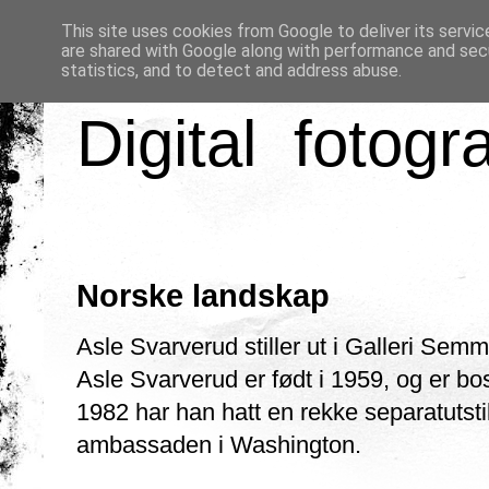
This site uses cookies from Google to deliver its servic
are shared with Google along with performance and secu
statistics, and to detect and address abuse.
Digital fotogr
Norske landskap
Asle Svarverud stiller ut i Galleri Semmi
Asle Svarverud er født i 1959, og er bos
1982 har han hatt en rekke separatutstil
ambassaden i Washington.