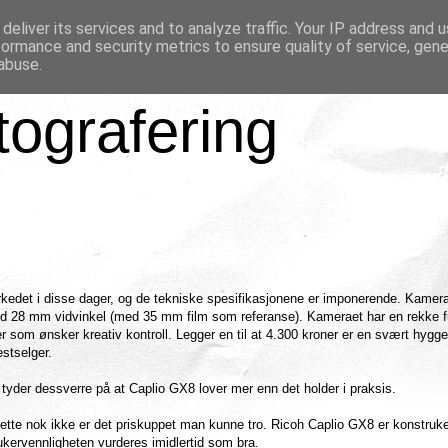
deliver its services and to analyze traffic. Your IP address and 
formance and security metrics to ensure quality of service, gen
abuse.
tografering
kedet i disse dager, og de tekniske spesifikasjonene er imponerende. Kamer
ed 28 mm vidvinkel (med 35 mm film som referanse). Kameraet har en rekke f
r som ønsker kreativ kontroll. Legger en til at 4.300 kroner er en svært hyggel
stselger.
 tyder dessverre på at Caplio GX8 lover mer enn det holder i praksis.
te nok ikke er det priskuppet man kunne tro. Ricoh Caplio GX8 er konstrukert
ukervennligheten vurderes imidlertid som bra.