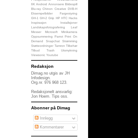
6K
Android
Annonsere
Bildespill
Blu-ray
Chinon
Creative
DVB-H
Eksempelbilder
Fargestyring
GH-1
GH-2
Grip
HP
HTC
Hacks
Inspirasjon
Installsjoner
Landskapsfotografering
Leaf
Messer
Microsoft
Minikamera
Oppsummering
Parrot
Print On
Demand
Snapchat
Strømming
Støtteordninger
Tamron
Tilbehør
Tilbud
Trash
Utsmykning
Viewsonic
Youtube
Redaksjon
Dimag.no utgis av JH
Infodesign.
Org.nr. 976 968 123.
Redaksjonelt ansvarlig:
Jon Hoem.
Tips oss
.
Abonner på Dimag
Innlegg
Kommentarer