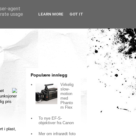
user-agent
erate usage
LEARN MORE
GOT IT
Populære innlegg
Virkelig
slow-
aet
motion
unksjoner
med
ig pris
Phanto
m Flex
To nye EF-S-
objektiver fra Canon
 i plast,
Mer om infrarødt foto