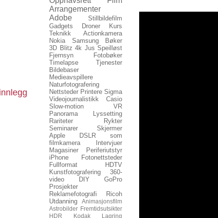
Opphavsrett
Film
Arrangementer
Adobe
Stillbildefilm
Gadgets
Droner
Kurs
Teknikk
Actionkamera
Nokia
Samsung
Bøker
3D
Blitz
4k
Jus
Speilløst
Fjernsyn
Fotobøker
Timelapse
Tjenester
Bildebaser
Medieavspillere
Naturfotografering
innlegg
Nettsteder
Printere
Sigma
Videojournalistikk
Casio
Slow-motion
VR
Panorama
Lyssetting
Rariteter
Rykter
Seminarer
Skjermer
Apple
DSLR som
filmkamera
Intervjuer
Magasiner
Periferiutstyr
iPhone
Fotonettsteder
Fullformat
HDTV
Kunstfotografering
360-
video
DIY
GoPro
Prosjekter
Reklamefotografi
Ricoh
Utdanning
Animasjonsfilm
Astrobilder
Fremtidsutsikter
HDR
Kodak
Lagring