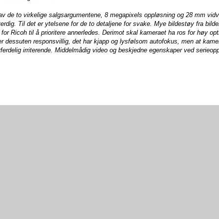
ys av de to virkelige salgsargumentene, 8 megapixels oppløsning og 28 mm vidvi
erdig. Til det er ytelsene for de to detaljene for svake. Mye bildestøy fra bild
for Ricoh til å prioritere annerledes. Derimot skal kameraet ha ros for høy opt
 dessuten responsvillig, det har kjapp og lysfølsom autofokus, men at kamer
orferdelig irriterende. Middelmådig video og beskjedne egenskaper ved serieop