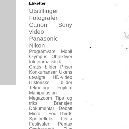
Etiketter
Utstillinger
Fotografer
Canon
Sony
video
Panasonic
Nikon
Programvare
Mobil
Olympus
Objektiver
fotojournalistikk
Gratis bilder
Priser
Konkurranser
Ukens
utvalgte
HD-video
Historiske bilder
Teknologi
Fujifilm
Manipulasjon
Megazoom
Tips og
triks
Bransjen
Dokumentar
Debatt
Micro Four-Thirds
Speilrefleks
Leica
Festivaler
Pentax