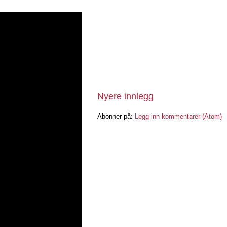
Nyere innlegg
Abonner på:
Legg inn kommentarer (Atom)