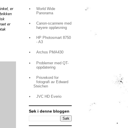
World Wide
nkel, er
Panorama
ebrikken
isk
Canon-scannere med
aet er
høyere oppløsning
ptak
HP Photosmart 8750
- A3
Archos PMA430
Problemer med QT-
oppdatering
Prisrekord for
fotografi av Edward
Steichen
JVC HD Everio
Søk i denne bloggen