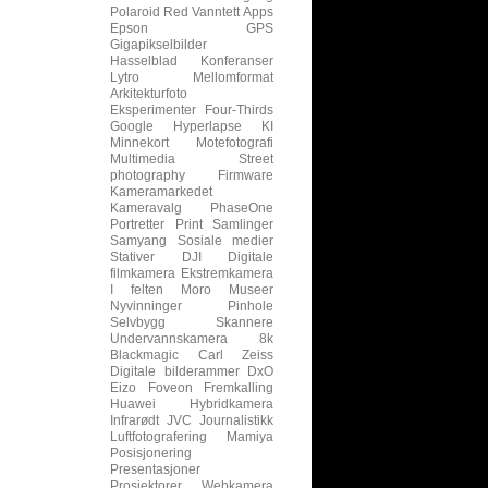
Polaroid
Red
Vanntett
Apps
Epson
GPS
Gigapikselbilder
Hasselblad
Konferanser
Lytro
Mellomformat
Arkitekturfoto
Eksperimenter
Four-Thirds
Google
Hyperlapse
KI
Minnekort
Motefotografi
Multimedia
Street
photography
Firmware
Kameramarkedet
Kameravalg
PhaseOne
Portretter
Print
Samlinger
Samyang
Sosiale medier
Stativer
DJI
Digitale
filmkamera
Ekstremkamera
I felten
Moro
Museer
Nyvinninger
Pinhole
Selvbygg
Skannere
Undervannskamera
8k
Blackmagic
Carl Zeiss
Digitale bilderammer
DxO
Eizo
Foveon
Fremkalling
Huawei
Hybridkamera
Infrarødt
JVC
Journalistikk
Luftfotografering
Mamiya
Posisjonering
Presentasjoner
Prosjektorer
Webkamera