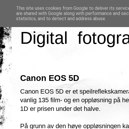
This site uses cookies from Google to deliver its servic
are shared with Google along with performance and secu
statistics, and to detect and address abuse.
Digital fotogr
Canon EOS 5D
Canon EOS 5D er et speilreflekskamera 
vanlig 135 film- og en oppløsning på he
1D er prisen under det halve.
På grunn av den høye oppløsningen ka