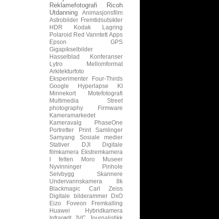
Reklamefotografi
Ricoh
Utdanning
Animasjonsfilm
Astrobilder
Fremtidsutsikter
HDR
Kodak
Lagring
Polaroid
Red
Vanntett
Apps
Epson
GPS
Gigapikselbilder
Hasselblad
Konferanser
Lytro
Mellomformat
Arkitekturfoto
Eksperimenter
Four-Thirds
Google
Hyperlapse
KI
Minnekort
Motefotografi
Multimedia
Street
photography
Firmware
Kameramarkedet
Kameravalg
PhaseOne
Portretter
Print
Samlinger
Samyang
Sosiale medier
Stativer
DJI
Digitale
filmkamera
Ekstremkamera
I felten
Moro
Museer
Nyvinninger
Pinhole
Selvbygg
Skannere
Undervannskamera
8k
Blackmagic
Carl Zeiss
Digitale bilderammer
DxO
Eizo
Foveon
Fremkalling
Huawei
Hybridkamera
Infrarødt
JVC
Journalistikk