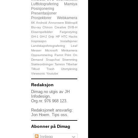
Luftfotografering
Mamiya
Posisjonering
Presentasjoner
Prosjektorer
Webkamera
6K
Android
Annonsere
Bildespill
Blu-ray
Chinon
Creative
DVB-H
Eksempelbilder
Fargestyring
GH-1
GH-2
Grip
HP
HTC
Hacks
Inspirasjon
Installsjoner
Landskapsfotografering
Leaf
Messer
Microsoft
Minikamera
Oppsummering
Parrot
Print On
Demand
Snapchat
Strømming
Støtteordninger
Tamron
Tilbehør
Tilbud
Trash
Utsmykning
Viewsonic
Youtube
Redaksjon
Dimag.no utgis av JH
Infodesign.
Org.nr. 976 968 123.
Redaksjonelt ansvarlig:
Jon Hoem.
Tips oss
.
Abonner på Dimag
Innlegg