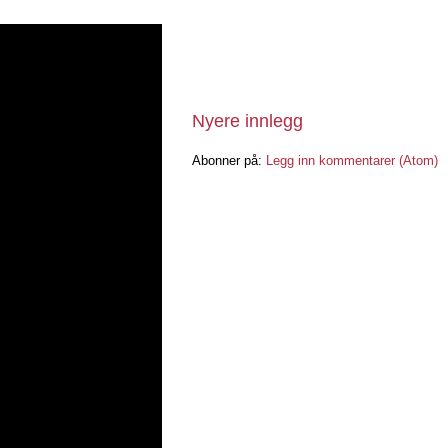
Nyere innlegg
Abonner på:
Legg inn kommentarer (Atom)