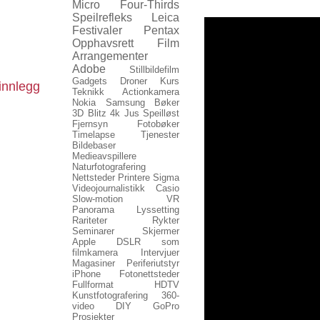
Micro Four-Thirds
Speilrefleks
Leica
Festivaler
Pentax
Opphavsrett
Film
Arrangementer
Adobe
Stillbildefilm
Gadgets
Droner
Kurs
innlegg
Teknikk
Actionkamera
Nokia
Samsung
Bøker
3D
Blitz
4k
Jus
Speilløst
Fjernsyn
Fotobøker
Timelapse
Tjenester
Bildebaser
Medieavspillere
Naturfotografering
Nettsteder
Printere
Sigma
Videojournalistikk
Casio
Slow-motion
VR
Panorama
Lyssetting
Rariteter
Rykter
Seminarer
Skjermer
Apple
DSLR som
filmkamera
Intervjuer
Magasiner
Periferiutstyr
iPhone
Fotonettsteder
Fullformat
HDTV
Kunstfotografering
360-
video
DIY
GoPro
Prosjekter