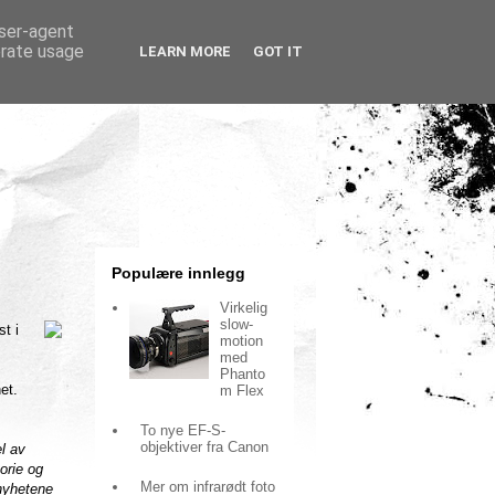
user-agent
erate usage
LEARN MORE
GOT IT
Populære innlegg
Virkelig
slow-
st i
motion
med
Phanto
et.
m Flex
To nye EF-S-
objektiver fra Canon
l av
orie og
Mer om infrarødt foto
 nyhetene