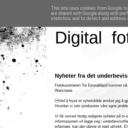
This site uses cookies from Google to 
are shared with Google along with per
statistics, and to detect and address 
Digital fo
Nyheter fra det underbevis
Fotokunstneren Tor Einstabland kommer nå t
Warszawa.
Ved å fryse et nyhetsbilde ønsker jeg å gj
Hvordan vi selv produserer våre egne problem
Vi får servert ferdig redigerte nyheter på t
informasjonen vil legge seg i underbevissthet
erfaringer, kan den danne et eget uttrykk. E