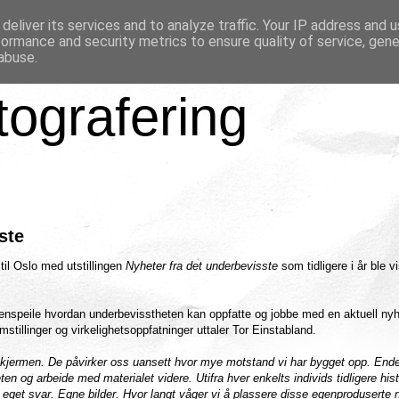
deliver its services and to analyze traffic. Your IP address and 
formance and security metrics to ensure quality of service, gen
abuse.
tografering
ste
il Oslo med utstillingen
Nyheter fra det underbevisste
som tidligere i år ble vi
enspeile hvordan underbevisstheten kan oppfatte og jobbe med en aktuell nyh
stillinger og virkelighetsoppfatninger uttaler Tor Einstabland.
v-skjermen. De påvirker oss uansett hvor mye motstand vi har bygget opp. Ende
en og arbeide med materialet videre. Utifra hver enkelts individs tidligere hist
t eget svar. Egne bilder. Hvor langt våger vi å plassere disse egenproduserte