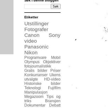
Søk i denne bloggen
Etiketter
Utstillinger
Fotografer
Canon
Sony
video
Panasonic
Nikon
Programvare
Mobil
Olympus
Objektiver
fotojournalistikk
Gratis bilder
Priser
Konkurranser
Ukens
utvalgte
HD-video
Historiske bilder
Teknologi
Fujifilm
Manipulasjon
Megazoom
Tips og
triks
Bransjen
Dokumentar
Debatt