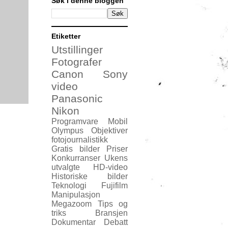
Søk i denne bloggen
Etiketter
Utstillinger
Fotografer
Canon
Sony
video
Panasonic
Nikon
Programvare
Mobil
Olympus
Objektiver
fotojournalistikk
Gratis bilder
Priser
Konkurranser
Ukens
utvalgte
HD-video
Historiske bilder
Teknologi
Fujifilm
Manipulasjon
Megazoom
Tips og
triks
Bransjen
Dokumentar
Debatt