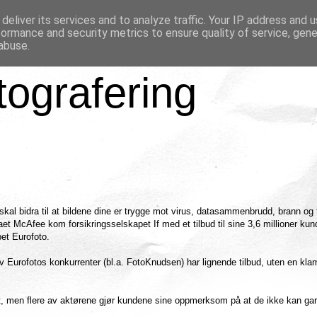
deliver its services and to analyze traffic. Your IP address and 
formance and security metrics to ensure quality of service, gen
abuse.
tografering
l bidra til at bildene dine er trygge mot virus, datasammenbrudd, brann og t
aet McAfee kom forsikringsselskapet If med et tilbud til sine 3,6 millioner ku
pet Eurofoto.
 av Eurofotos konkurrenter (bl.a. FotoKnudsen) har lignende tilbud, uten en kla
t, men flere av aktørene gjør kundene sine oppmerksom på at de ikke kan gar