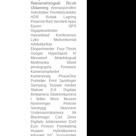
Reklamefotografi
Ricoh
Utdanning
Animasjonsfilm
Astrobilder
Fremtidsutsikter
HDR
Kodak
Lagring
Polaroid
Red
Vanntett
Apps
Epson
GPS
Gigapikselbilder
Hasselblad
Konferanser
Lytro
Mellomformat
Arkitekturfoto
Eksperimenter
Four-Thirds
Google
Hyperlapse
KI
Minnekort
Motefotografi
Multimedia
Street
photography
Firmware
Kameramarkedet
Kameravalg
PhaseOne
Portretter
Print
Samlinger
Samyang
Sosiale medier
Stativer
DJI
Digitale
filmkamera
Ekstremkamera
I felten
Moro
Museer
Nyvinninger
Pinhole
Selvbygg
Skannere
Undervannskamera
8k
Blackmagic
Carl Zeiss
Digitale bilderammer
DxO
Eizo
Foveon
Fremkalling
Huawei
Hybridkamera
Infrarødt
JVC
Journalistikk