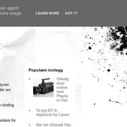
user-agent
erate usage
LEARN MORE
GOT IT
Populære innlegg
Virkelig
slow-
yveri.
motion
nder om
med
Phanto
m Flex
m binding
To nye EF-S-
objektiver fra Canon
antere for
Mer om infrarødt foto