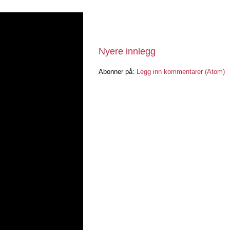
Nyere innlegg
Abonner på:
Legg inn kommentarer (Atom)