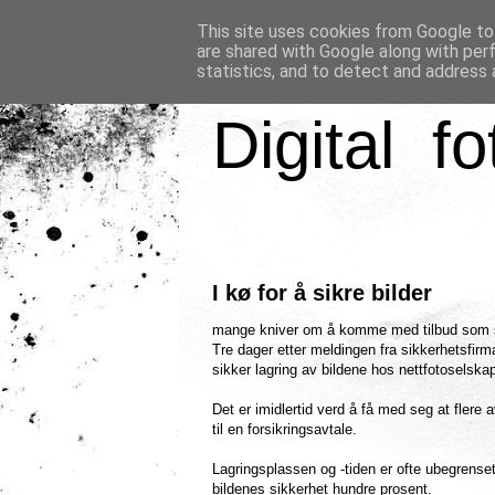
This site uses cookies from Google to 
are shared with Google along with per
statistics, and to detect and address 
Digital fo
I kø for å sikre bilder
mange kniver om å komme med tilbud som ska
Tre dager etter meldingen fra sikkerhetsfirm
sikker lagring av bildene hos nettfotoselska
Det er imidlertid verd å få med seg at flere
til en forsikringsavtale.
Lagringsplassen og -tiden er ofte ubegrense
bildenes sikkerhet hundre prosent.