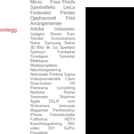
Micro Four-Thirds
Speilrefleks
Leica
Festivaler
Pentax
Opphavsrett
Film
Arrangementer
Adobe
innlegg
Stillbildefilm
Gadgets
Droner
Kurs
Teknikk
Actionkamera
Nokia
Samsung
Bøker
3D
Blitz
4k
Jus
Speilløst
Fjernsyn
Fotobøker
Timelapse
Tjenester
Bildebaser
Medieavspillere
Naturfotografering
Nettsteder
Printere
Sigma
Videojournalistikk
Casio
Slow-motion
VR
Panorama
Lyssetting
Rariteter
Rykter
Seminarer
Skjermer
Apple
DSLR som
filmkamera
Intervjuer
Magasiner
Periferiutstyr
iPhone
Fotonettsteder
Fullformat
HDTV
Kunstfotografering
360-
video
DIY
GoPro
Prosjekter