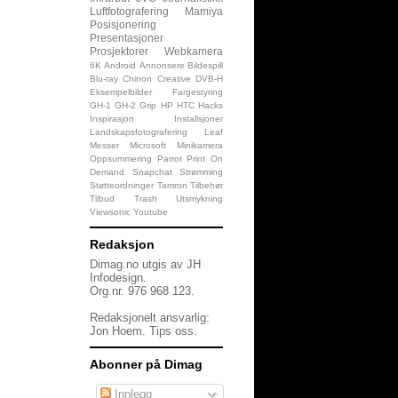
Luftfotografering
Mamiya
Posisjonering
Presentasjoner
Prosjektorer
Webkamera
6K
Android
Annonsere
Bildespill
Blu-ray
Chinon
Creative
DVB-H
Eksempelbilder
Fargestyring
GH-1
GH-2
Grip
HP
HTC
Hacks
Inspirasjon
Installsjoner
Landskapsfotografering
Leaf
Messer
Microsoft
Minikamera
Oppsummering
Parrot
Print On
Demand
Snapchat
Strømming
Støtteordninger
Tamron
Tilbehør
Tilbud
Trash
Utsmykning
Viewsonic
Youtube
Redaksjon
Dimag.no utgis av JH
Infodesign.
Org.nr. 976 968 123.
Redaksjonelt ansvarlig:
Jon Hoem.
Tips oss
.
Abonner på Dimag
Innlegg