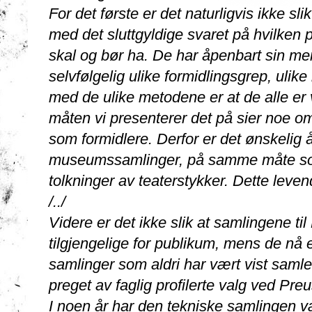
For det første er det naturligvis ikke sl
med det sluttgyldige svaret på hvilken p
skal og bør ha. De har åpenbart sin me
selvfølgelig ulike formidlingsgrep, uli
med de ulike metodene er at de alle er 
måten vi presenterer det på sier noe om
som formidlere. Derfor er det ønskelig å
museumssamlinger, på samme måte som 
tolkninger av teaterstykker. Dette leven
/../
Videre er det ikke slik at samlingene ti
tilgjengelige for publikum, mens de nå 
samlinger som aldri har vært vist samlet 
preget av faglig profilerte valg ved P
I noen år har den tekniske samlingen vær