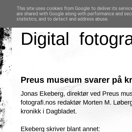
This site uses cookies from Google to deliver its servic
are shared with Google along with performance and secu
statistics, and to detect and address abuse.
Digital fotogr
Preus museum svarer på kr
Jonas Ekeberg, direktør ved Preus mu
fotografi.nos redaktør Morten M. Løberg
kronikk i Dagbladet.
Ekeberg skriver blant annet: