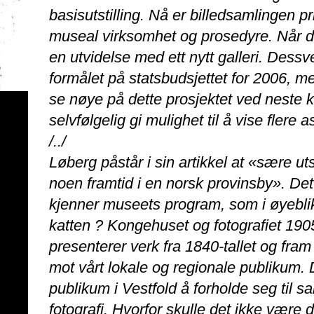
basisutstilling. Nå er billedsamlingen pr
museal virksomhet og prosedyre. Når d
en utvidelse med ett nytt galleri. Dessve
formålet på statsbudsjettet for 2006, me
se nøye på dette prosjektet ved neste kor
selvfølgelig gi mulighet til å vise flere
/../
Løberg påstår i sin artikkel at «sære uts
noen framtid i en norsk provinsby». Det
kjenner museets program, som i øyeblik
katten ? Kongehuset og fotografiet 190
presenterer verk fra 1840-tallet og fram 
mot vårt lokale og regionale publikum. De
publikum i Vestfold å forholde seg til s
fotografi. Hvorfor skulle det ikke være 