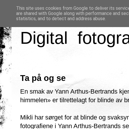
This site uses cookies from Google to deliver its servic
are shared with Google along with performance and secu
statistics, and to detect and address abuse.
Digital fotogr
Ta på og se
En smak av Yann Arthus-Bertrands kjent
himmelen» er tilrettelagt for blinde av 
Mikli har sørget for at blinde og svaksy
fotografiene i Yann Arthus-Bertrands se