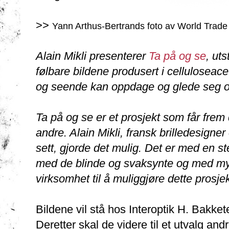
>>
Yann Arthus-Bertrands foto av World Trade 
Alain Mikli presenterer
Ta på og se
, ut
følbare bildene produsert i cellulosea
og seende kan oppdage og glede seg o
Ta på og se er et prosjekt som får frem
andre. Alain Mikli, fransk brilledesigne
sett, gjorde det mulig. Det er med en ste
med de blinde og svaksynte og med mye
virksomhet til å muliggjøre dette prosjekt
Bildene vil stå hos Interoptik H. Bakketeig
Deretter skal de videre til et utvalg and