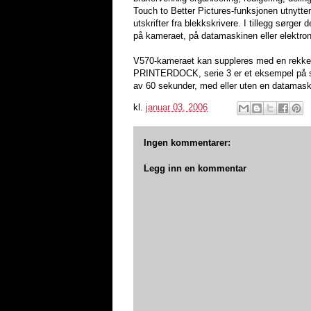
Touch to Better Pictures-funksjonen utnytter
utskrifter fra blekkskrivere. I tillegg sørger
på kameraet, på datamaskinen eller elekt
V570-kameraet kan suppleres med en rekke
PRINTERDOCK, serie 3 er et eksempel på slik
av 60 sekunder, med eller uten en datamaski
kl.
januar 03, 2006
Ingen kommentarer:
Legg inn en kommentar