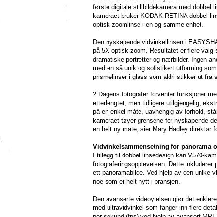
første digitale stillbildekamera med dob
kameraet bruker KODAK RETINA dobbel linse
optisk zoomlinse i en og samme enhet.
Den nyskapende vidvinkellinsen i EASYSH
på 5X optisk zoom. Resultatet er flere valg s
dramatiske portretter og nærbilder. Ingen an
med en så unik og sofistikert utformin
prismelinser i glass som aldri stikker ut fra
? Dagens fotografer forventer funksjoner me
etterlengtet, men tidligere utilgjengelig, ek
på en enkel måte, uavhengig av forhold, s
kameraet tøyer grensene for nyskapende de
en helt ny måte, sier Mary Hadley direktør 
Vidvinkelsammensetning for panorama og
I tillegg til dobbel linsedesign kan V570-k
fotograferingsopplevelsen. Dette inkluderer
ett panoramabilde. Ved hjelp av den unike v
noe som er helt nytt i bransjen.
Den avanserte videoytelsen gjør det enkler
med ultravidvinkel som fanger inn flere de
per sekund (fps) ved hjelp av avansert MPEG