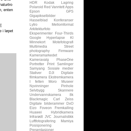
HDR
Kodak
Lagring
naturtro
Polaroid
Red
Vanntett
Apps
n, enten
Epson
GPS
Gigapikselbilder
Hasselblad
Konferanser
Lytro
Mellomformat
RE
Arkitekturfoto
 i løpet
Eksperimenter
Four-Thirds
Google
Hyperlapse
KI
Minnekort
Motefotografi
Multimedia
Street
photography
Firmware
Kameramarkedet
Kameravalg
PhaseOne
Portretter
Print
Samlinger
Samyang
Sosiale medier
Stativer
DJI
Digitale
filmkamera
Ekstremkamera
I felten
Moro
Museer
Nyvinninger
Pinhole
Selvbygg
Skannere
Undervannskamera
8k
Blackmagic
Carl Zeiss
Digitale bilderammer
DxO
Eizo
Foveon
Fremkalling
Huawei
Hybridkamera
Infrarødt
JVC
Journalistikk
Luftfotografering
Mamiya
Posisjonering
Presentasjoner