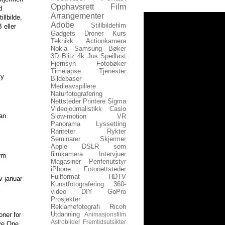
Opphavsrett
Film
d
Arrangementer
llbilde,
Adobe
Stillbildefilm
 eller
Gadgets
Droner
Kurs
Teknikk
Actionkamera
Nokia
Samsung
Bøker
3D
Blitz
4k
Jus
Speilløst
Fjernsyn
Fotobøker
Timelapse
Tjenester
øy
Bildebaser
Medieavspillere
Naturfotografering
Nettsteder
Printere
Sigma
Videojournalistikk
Casio
an
Slow-motion
VR
Panorama
Lyssetting
Rariteter
Rykter
Seminarer
Skjermer
Apple
DSLR som
filmkamera
Intervjuer
rm
Magasiner
Periferiutstyr
iPhone
Fotonettsteder
Fullformat
HDTV
 januar
Kunstfotografering
360-
video
DIY
GoPro
Prosjekter
Reklamefotografi
Ricoh
Utdanning
er for
Animasjonsfilm
Astrobilder
Fremtidsutsikter
ive One