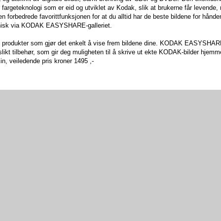
 fargeteknologi som er eid og utviklet av Kodak, slik at brukerne får levende, 
 den forbedrede favorittfunksjonen for at du alltid har de beste bildene for hånde
ronisk via KODAK EASYSHARE-galleriet.
 produkter som gjør det enkelt å vise frem bildene dine. KODAK EASYSHA
t tilbehør, som gir deg muligheten til å skrive ut ekte KODAK-bilder hjemme
n, veiledende pris kroner 1495 ,-