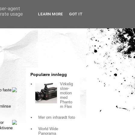
user-agent
erate usage
LEARN MORE
GOT IT
Populære innlegg
Virkelig
slow-
o faste
motion
med
Phanto
omlinse
m Flex
Mer om infrarødt foto
or
ktivene
World Wide
Panorama