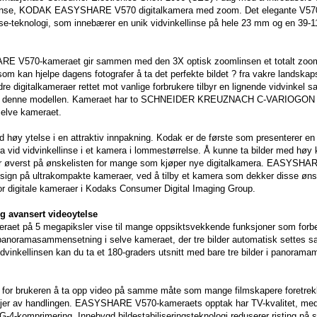
bel linse, KODAK EASYSHARE V570 digitalkamera med zoom. Det elegante V57
-teknologi, som innebærer en unik vidvinkellinse på hele 23 mm og en 39-
ARE V570-kameraet gir sammen med den 3X optisk zoomlinsen et totalt zo
om kan hjelpe dagens fotografer å ta det perfekte bildet ? fra vakre landskapsb
dre digitalkameraer rettet mot vanlige forbrukere tilbyr en lignende vidvinkel
g som denne modellen. Kameraet har to SCHNEIDER KREUZNACH C-VARIOGON
 selve kameraet.
d høy ytelse i en attraktiv innpakning. Kodak er de første som presenterer en
stra vid vidvinkellinse i et kamera i lommestørrelse. Å kunne ta bilder med høy k
tår øverst på ønskelisten for mange som kjøper nye digitalkamera. EASYSHA
sign på ultrakompakte kameraer, ved å tilby et kamera som dekker disse øn
for digitale kameraer i Kodaks Consumer Digital Imaging Group.
 avansert videoytelse
ameraet på 5 megapiksler vise til mange oppsiktsvekkende funksjoner som forb
 panoramasammensetning i selve kameraet, der tre bilder automatisk settes s
idvinkellinsen kan du ta et 180-graders utsnitt med bare tre bilder i panoram
e for brukeren å ta opp video på samme måte som mange filmskapere foretrek
taljer av handlingen. EASYSHARE V570-kameraets opptak har TV-kvalitet, med
-4-komprimering. Innebygd bildestabiliseringsteknologi reduserer risting på 