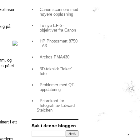
Canon-scannere med
kellinsen
høyere oppløsning
To nye EF-S-
lig på
objektiver fra Canon
HP Photosmart 8750
- A3
Archos PMA430
4mm, og
es på et
3D-teknikk "faker"
foto
Problemer med QT-
oppdatering
Prisrekord for
fotografi av Edward
Steichen
ert i ett
Søk i denne bloggen
verdens