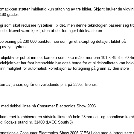
tomatikken støtter imidlertid kun stitching av tre bilder. Skjønt bruker du vidvin
 180 grader.
i som skal redusere rystelser i bildet, men denne teknologien baserer seg tro
det likevel være kjekt, uten at det forringer bildekvaliteten.
øsning på 230 000 punkter, noe som gir et skarpt og detaljert bildet på
 av lysstyrken.
to objektiv er puttet inn i et kamera som ikke måler mer enn 101 × 49,8 × 20.
elobjektivet har fast brennvidde bør også borge for at bildekvaliteten kan hold
 inn mulighet for automatisk korreksjon av fortegning på grunn av den store
 av januar, og får en veiledende pris på 3395,- kroner.
ra med dobbel linse på Consumer Electronics Show 2006
raet kombinerer en vidvinkellinse på hele 23mm og - og zoomlinse kombin
 Kodaks stand nr. 31400 (LVCC South/3)
rnasjonale Consumer Electronics Show 2006 (CES) i dag med å introdusere 