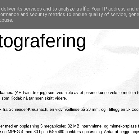
deliver its services and to analyze traffic. Your IP address and 
formance and security metrics to ensure quality of service, gen
abuse.
tografering
us-kamera (AF Twin, tror jeg) som ved hjelp av et prisme kunne veksle mellom t
 som Kodak nå tar noen skritt videre.
 fra Schneider-Kreuznach, en vidvinkellinse på 23 mm, og i tillegg en 3x zo
ver med en oppløsning 5 megapiksler. 32 MB internminne, og minnekortplass f
 og MPEG-4 med 30 bps i 640x480 punkters oppløsning. Antar at begge obje