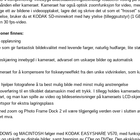
hånden eller kameraet. Kameraet har også optisk zoomfunksjon for video, me
e ett av bildene i videoopptaket, lagre det og skrive det ut som et "frosset" sti
else, bruker du et KODAK SD-minnekort med høy ytelse (tilleggsutstyr) (1 GB
vn 30 fps-video.
oner finnes:
 oppløsning
om gir fantastisk bildekvalitet med levende farger, naturlig hudfarge, lite st
eskjæring innebygd i kameraet, advarsel om uskarpe bilder og automatisk
ameraet for å kompensere for fiskeøyneeffekt fra den unike vidvinkelen, som k
jelper fotografene å ta best mulig bilde med minst mulig anstrengelse
verføring til en tilkoblet datamaskin med ett trykk. I tillegg holdes kameraets
klart, og man kan spille av video og bildeserievisninger på kameraets LCD-skje
rtspor for ekstra lagringsplass
oom og Photo Frame Dock 2 vil være tilgjengelig verden over i slutten av
ert mva.
DOWS og MACINTOSH følger med KODAK EASYSHARE V570, med funksjon
ng og utskrift av digitale bilder, samt brenning av CDer og DVDer. Den eksklus