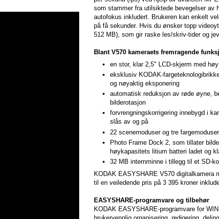
som stammer fra utilsiktede bevegelser av 
autofokus inkludert. Brukeren kan enkelt velg
på få sekunder. Hvis du ønsker topp videoyt
512 MB), som gir raske les/skriv-tider og je
Blant V570 kameraets fremragende funksj
en stor, klar 2,5" LCD-skjerm med høy
eksklusiv KODAK-fargeteknologibrikke s
og nøyaktig eksponering
automatisk reduksjon av røde øyne, b
bilderotasjon
forvrengningskorrigering innebygd i k
slås av og på
22 scenemoduser og tre fargemoduser h
Photo Frame Dock 2, som tillater bildeo
høykapasitets litium batteri ladet og 
32 MB internminne i tillegg til et SD-ko
KODAK EASYSHARE V570 digitalkamera med z
til en veiledende pris på 3 395 kroner inklud
EASYSHARE-programvare og tilbehør
KODAK EASYSHARE-programvare for WIN
brukervennlig organisering, redigering, deli