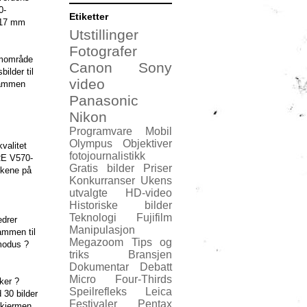
0-
Etiketter
117 mm
Utstillinger
Fotografer
omområde
Canon
Sony
ilder til
video
 sammen
Panasonic
Nikon
Programvare
Mobil
Olympus
Objektiver
valitet
fotojournalistikk
RE V570-
Gratis bilder
Priser
skene på
Konkurranser
Ukens
utvalgte
HD-video
Historiske bilder
Teknologi
Fujifilm
edrer
Manipulasjon
ammen til
Megazoom
Tips og
amodus ?
triks
Bransjen
Dokumentar
Debatt
Micro Four-Thirds
ker ?
Speilrefleks
Leica
 30 bilder
Festivaler
Pentax
skjermen