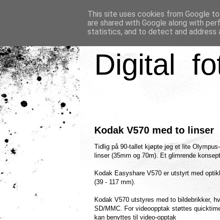
This site uses cookies from Google to 
are shared with Google along with per
statistics, and to detect and address 
Digital fo
Kodak V570 med to linser
Tidlig på 90-tallet kjøpte jeg et lite Olymp
linser (35mm og 70m). Et glimrende konsept
Kodak Easyshare V570 er utstyrt med optikk
(39 - 117 mm).
Kodak V570 utstyres med to bildebrikker, h
SD/MMC. For videoopptak støttes quicktime
kan benyttes til video-opptak