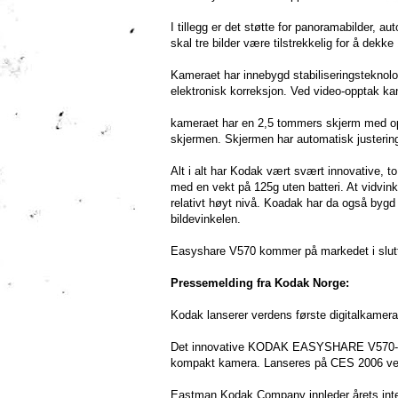
I tillegg er det støtte for panoramabilder, au
skal tre bilder være tilstrekkelig for å dekke
Kameraet har innebygd stabiliseringsteknolog
elektronisk korreksjon. Ved video-opptak kan 
kameraet har en 2,5 tommers skjerm med oppl
skjermen. Skjermen har automatisk justering
Alt i alt har Kodak vært svært innovative, 
med en vekt på 125g uten batteri. At vidvink
relativt høyt nivå. Koadak har da også bygd
bildevinkelen.
Easyshare V570 kommer på markedet i slutten
Pressemelding fra Kodak Norge:
Kodak lanserer verdens første digitalkame
Det innovative KODAK EASYSHARE V570-kame
kompakt kamera. Lanseres på CES 2006 ved
Eastman Kodak Company innleder årets inte