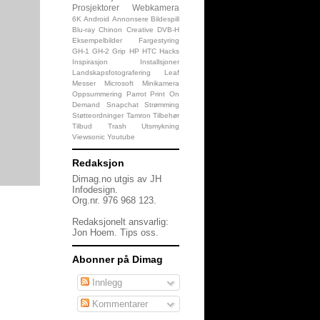
Prosjektorer
Webkamera
6K
Android
Annonsere
Bildespill
Blu-ray
Chinon
Creative
DVB-H
Eksempelbilder
Fargestyring
GH-1
GH-2
Grip
HP
HTC
Hacks
Inspirasjon
Installsjoner
Landskapsfotografering
Leaf
Messer
Microsoft
Minikamera
Oppsummering
Parrot
Print On
Demand
Snapchat
Strømming
Støtteordninger
Tamron
Tilbehør
Tilbud
Trash
Utsmykning
Viewsonic
Youtube
Redaksjon
Dimag.no utgis av JH
Infodesign.
Org.nr. 976 968 123.
Redaksjonelt ansvarlig:
Jon Hoem.
Tips oss
.
Abonner på Dimag
Innlegg
Kommentarer