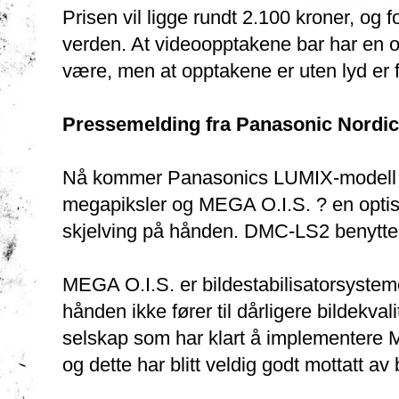
Prisen vil ligge rundt 2.100 kroner, og f
verden. At videoopptakene bar har en 
være, men at opptakene er uten lyd er fo
Pressemelding fra Panasonic Nordic
Nå kommer Panasonics LUMIX-modell 
megapiksler og MEGA O.I.S. ? en optisk 
skjelving på hånden. DMC-LS2 benytter 
MEGA O.I.S. er bildestabilisatorsysteme
hånden ikke fører til dårligere bildekval
selskap som har klart å implementere M
og dette har blitt veldig godt mottatt a