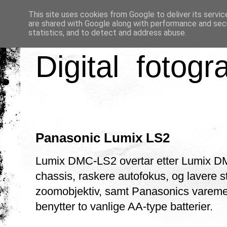
This site uses cookies from Google to deliver its servic
are shared with Google along with performance and secu
statistics, and to detect and address abuse.
Digital fotogr
Panasonic Lumix LS2
Lumix DMC-LS2 overtar etter Lumix D
chassis, raskere autofokus, og lavere 
zoomobjektiv, samt Panasonics varemerk
benytter to vanlige AA-type batterier.