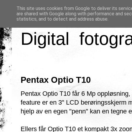
This site uses cookies from Google to deliver its servic
are shared with Google along with performance and secu
statistics, and to detect and address abuse.
Digital fotogr
Pentax Optio T10
Pentax Optio T10 får 6 Mp oppløsning,
feature er en 3" LCD berøringsskjerm 
hjelp av en egen "penn" kan en tegne e
Ellers får Optio T10 et kompakt 3x zo