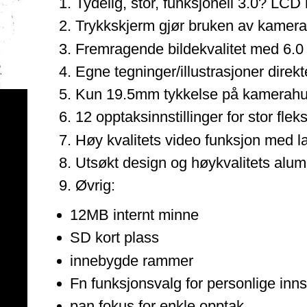
Tydelig, stor, funksjonell 3.0? LCD
Trykkskjerm gjør bruken av kamera 
Fremragende bildekvalitet med 6.0 m
Egne tegninger/illustrasjoner direk
Kun 19.5mm tykkelse på kamerahuse
12 opptaksinnstillinger for stor fleksi
Høy kvalitets video funksjon med l
Utsøkt design og høykvalitets al
Øvrig:
12MB internt minne
SD kort plass
innebygde rammer
Fn funksjonsvalg for personlige innst
pan fokus for enkle opptak