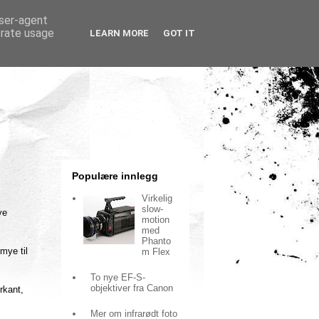
user-agent
erate usage
LEARN MORE
GOT IT
Populære innlegg
Virkelig
slow-
ye
motion
med
Phanto
mye til
m Flex
To nye EF-S-
objektiver fra Canon
erkant,
Mer om infrarødt foto