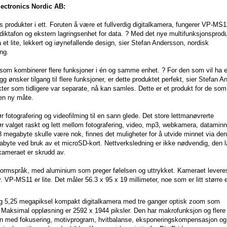
ectronics Nordic AB:
produkter i ett. Foruten å være et fullverdig digitalkamera, fungerer VP-MS
ktafon og ekstern lagringsenhet for data. ? Med det nye multifunksjonsproduk
 et lite, lekkert og iøynefallende design, sier Stefan Andersson, nordisk
ng.
som kombinerer flere funksjoner i én og samme enhet. ? For den som vil ha e
gg ønsker tilgang til flere funksjoner, er dette produktet perfekt, sier Stefan 
kter som tidligere var separate, nå kan samles. Dette er et produkt for de som
 en ny måte.
 fotografering og videofilming til en sann glede. Det store lettmanøvrerte
ør valget raskt og lett mellom fotografering, video, mp3, webkamera, datamin
28 megabyte skulle være nok, finnes det muligheter for å utvide minnet via de
abyte ved bruk av et microSD-kort. Nettverksledning er ikke nødvendig, den 
kameraet er skrudd av.
formspråk, med aluminium som preger følelsen og uttrykket. Kameraet leveres
. VP-MS11 er lite. Det måler 56.3 x 95 x 19 millimeter, noe som er litt større 
dig 5,25 megapiksel kompakt digitalkamera med tre ganger optisk zoom som
. Maksimal oppløsning er 2592 x 1944 piksler. Den har makrofunksjon og flere
ngen med fokusering, motivprogram, hvitbalanse, eksponeringskompensasjon og