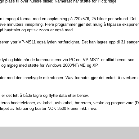
ir plass til over hundre bilder. Kameraet har støtte for PictBridge,
n i mpeg-4-format med en oppløsning på 720x576, 25 bilder per sekund. Det
eve minutters innspilling. Flere programmer gjør det mulig å tilpasse eksponer
ygd høyttaler og optisk zoom er også med.
eren yter VP-MS11 også lyden rettferdighet. Det kan lagres opp til 31 sanger 
 lyd og bilde når de kommuniserer via PC-en. VP-MS11 er alltid beredt som
g og mjpeg med støtte for Windows 2000/NT/ME og XP.
otater med den innebygde mikrofonen. Wav-formatet gjør det enkelt å overføre
 det lett å både lagre og flytte data etter behov.
stereo hodetelefoner, av-kabel, usb-kabel, bærerem, veske og programvare (
 løpet av februar og koster NOK 3500 kroner inkl. mva.