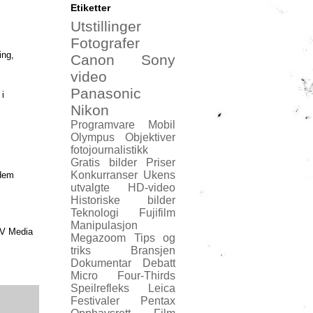
Etiketter
Utstillinger
Fotografer
ing,
Canon
Sony
video
Panasonic
i
Nikon
Programvare
Mobil
Olympus
Objektiver
fotojournalistikk
Gratis bilder
Priser
Konkurranser
Ukens
 dem
utvalgte
HD-video
Historiske bilder
Teknologi
Fujifilm
Manipulasjon
DV Media
Megazoom
Tips og
triks
Bransjen
Dokumentar
Debatt
Micro Four-Thirds
Speilrefleks
Leica
Festivaler
Pentax