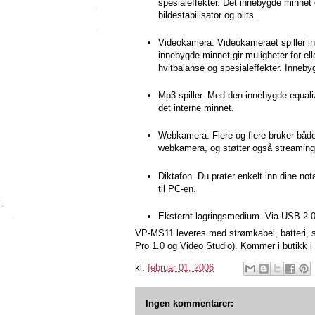
spesialeffekter. Det innebygde minnet g
bildestabilisator og blits.
Videokamera. Videokameraet spiller in
innebygde minnet gir muligheter for ell
hvitbalanse og spesialeffekter. Inneb
Mp3-spiller. Med den innebygde equaliz
det interne minnet.
Webkamera. Flere og flere bruker både
webkamera, og støtter også streamin
Diktafon. Du prater enkelt inn dine n
til PC-en.
Eksternt lagringsmedium. Via USB 2.0 er
VP-MS11 leveres med strømkabel, batteri, 
Pro 1.0 og Video Studio). Kommer i butikk i
kl.
februar 01, 2006
Ingen kommentarer: