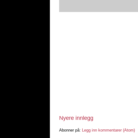
Nyere innlegg
Abonner på:
Legg inn kommentarer (Atom)