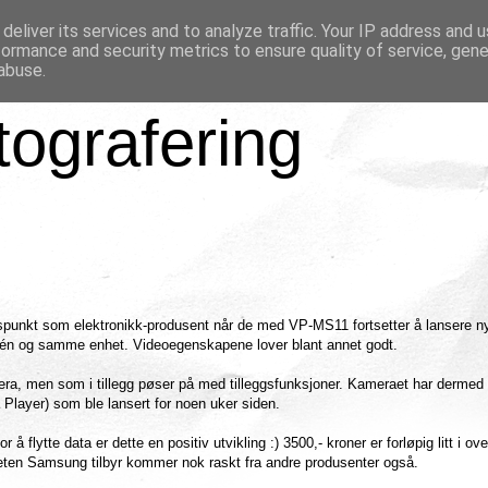
deliver its services and to analyze traffic. Your IP address and 
formance and security metrics to ensure quality of service, gen
abuse.
tografering
punkt som elektronikk-produsent når de med VP-MS11 fortsetter å lansere n
i én og samme enhet. Videoegenskapene lover blant annet godt.
ra, men som i tillegg pøser på med tilleggsfunksjoner. Kameraet har dermed 
Player) som ble lansert for noen uker siden.
å flytte data er dette en positiv utvikling :) 3500,- kroner er forløpig litt i ov
eten Samsung tilbyr kommer nok raskt fra andre produsenter også.