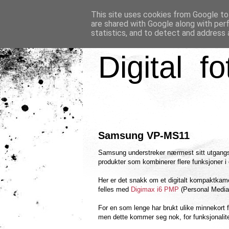
This site uses cookies from Google to 
are shared with Google along with per
statistics, and to detect and address 
Digital fo
Samsung VP-MS11
Samsung understreker nærmest sitt utgangs
produkter som kombinerer flere funksjoner 
Her er det snakk om et digitalt kompaktkame
felles med
Digimax i6 PMP
(Personal Media 
For en som lenge har brukt ulike minnekort for 
men dette kommer seg nok, for funksjonalit