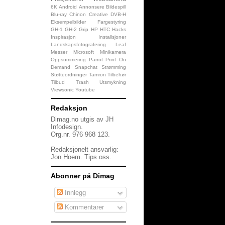
6K
Android
Annonsere
Bildespill
Blu-ray
Chinon
Creative
DVB-H
Eksempelbilder
Fargestyring
GH-1
GH-2
Grip
HP
HTC
Hacks
Inspirasjon
Installsjoner
Landskapsfotografering
Leaf
Messer
Microsoft
Minikamera
Oppsummering
Parrot
Print On
Demand
Snapchat
Strømming
Støtteordninger
Tamron
Tilbehør
Tilbud
Trash
Utsmykning
Viewsonic
Youtube
Redaksjon
Dimag.no utgis av JH
Infodesign.
Org.nr. 976 968 123.
Redaksjonelt ansvarlig:
Jon Hoem.
Tips oss
.
Abonner på Dimag
Innlegg
Kommentarer