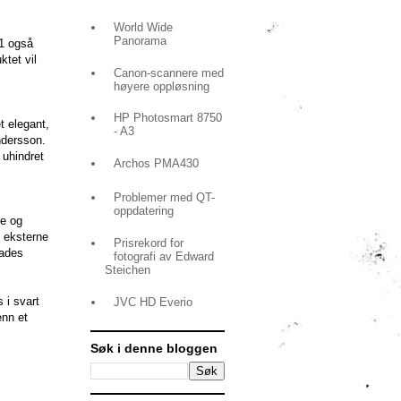
World Wide
Panorama
11 også
tet vil
Canon-scannere med
høyere oppløsning
HP Photosmart 8750
t elegant,
- A3
Andersson.
 uhindret
Archos PMA430
Problemer med QT-
oppdatering
ne og
n eksterne
Prisrekord for
lades
fotografi av Edward
Steichen
 i svart
JVC HD Everio
enn et
Søk i denne bloggen