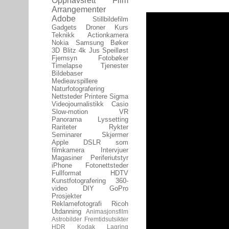
Opphavsrett
Film
Arrangementer
Adobe
Stillbildefilm
Gadgets
Droner
Kurs
Teknikk
Actionkamera
Nokia
Samsung
Bøker
3D
Blitz
4k
Jus
Speilløst
Fjernsyn
Fotobøker
Timelapse
Tjenester
Bildebaser
Medieavspillere
Naturfotografering
Nettsteder
Printere
Sigma
Videojournalistikk
Casio
Slow-motion
VR
Panorama
Lyssetting
Rariteter
Rykter
Seminarer
Skjermer
Apple
DSLR som
filmkamera
Intervjuer
Magasiner
Periferiutstyr
iPhone
Fotonettsteder
Fullformat
HDTV
Kunstfotografering
360-
video
DIY
GoPro
Prosjekter
Reklamefotografi
Ricoh
Utdanning
Animasjonsfilm
Astrobilder
Fremtidsutsikter
HDR
Kodak
Lagring