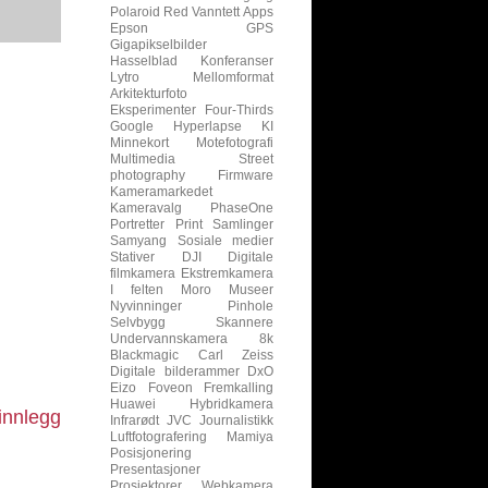
Polaroid
Red
Vanntett
Apps
Epson
GPS
Gigapikselbilder
Hasselblad
Konferanser
Lytro
Mellomformat
Arkitekturfoto
Eksperimenter
Four-Thirds
Google
Hyperlapse
KI
Minnekort
Motefotografi
Multimedia
Street
photography
Firmware
Kameramarkedet
Kameravalg
PhaseOne
Portretter
Print
Samlinger
Samyang
Sosiale medier
Stativer
DJI
Digitale
filmkamera
Ekstremkamera
I felten
Moro
Museer
Nyvinninger
Pinhole
Selvbygg
Skannere
Undervannskamera
8k
Blackmagic
Carl Zeiss
Digitale bilderammer
DxO
Eizo
Foveon
Fremkalling
Huawei
Hybridkamera
innlegg
Infrarødt
JVC
Journalistikk
Luftfotografering
Mamiya
Posisjonering
Presentasjoner
Prosjektorer
Webkamera