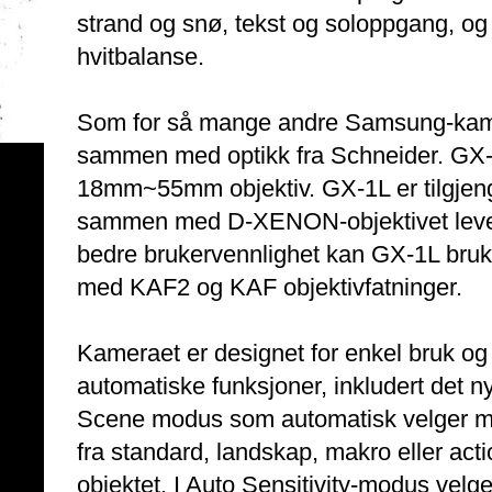
strand og snø, tekst og soloppgang, og fl
hvitbalanse.
Som for så mange andre Samsung-kamer
sammen med optikk fra Schneider. G
18mm~55mm objektiv. GX-1L er tilgjen
sammen med D-XENON-objektivet lever
bedre brukervennlighet kan GX-1L br
med KAF2 og KAF objektivfatninger.
Kameraet er designet for enkel bruk o
automatiske funksjoner, inkludert det 
Scene modus som automatisk velger mo
fra standard, landskap, makro eller act
objektet. I Auto Sensitivity-modus vel