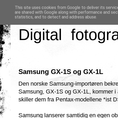
This site uses cookies from Google to deliver its servic
are shared with Google along with performance and secu
statistics, and to detect and address abuse.
Digital fotogr
Samsung GX-1S og GX-1L
Den norske Samsung-importøren bekref
Samsung, GX-1S og GX-1L, kommer i apr
skiller dem fra Pentax-modellene *ist
Samsung lanserer samtidig en egen ob