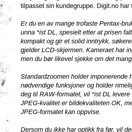
tilpasset sin kundegruppe. Digit.no har 
Er du en av mange trofaste Pentax-bruke
unna *ist DL, spesielt etter at prisen fa
kompakt og gir et solid inntrykk, søker
gjelder LCD-skjermen. Kameraet har ing
men du bør likevel sjekke om det mangle
Standardzoomen holder imponerende høy
nødvendige funksjoner og holder rimeli
deg til RAW-formatet, vil *ist DL levere
JPEG-kvalitet er bildekvaliteten OK, 
JPEG-formatet kan oppvise.
Dersom du ikke har optikk fra før, vil d