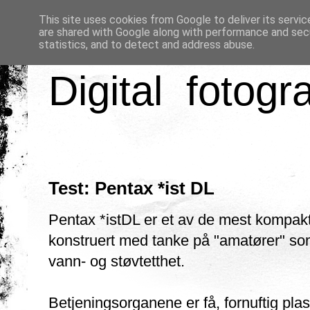
This site uses cookies from Google to deliver its servic
are shared with Google along with performance and secu
statistics, and to detect and address abuse.
Digital fotogr
Test: Pentax *ist DL
Pentax *istDL er et av de mest kompa
konstruert med tanke på "amatører" som s
vann- og støvtetthet.
Betjeningsorganene er få, fornuftig plas