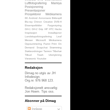
Luftfotografering
Mamiya
Posisjonering
Presentasjoner
Prosjektorer
Webkamera
6K
Android
Annonsere
Bildespill
Blu-ray
Chinon
Creative
DVB-H
Eksempelbilder
Fargestyring
GH-1
GH-2
Grip
HP
HTC
Hacks
Inspirasjon
Installsjoner
Landskapsfotografering
Leaf
Messer
Microsoft
Minikamera
Oppsummering
Parrot
Print On
Demand
Snapchat
Strømming
Støtteordninger
Tamron
Tilbehør
Tilbud
Trash
Utsmykning
Viewsonic
Youtube
Redaksjon
Dimag.no utgis av JH
Infodesign.
Org.nr. 976 968 123.
Redaksjonelt ansvarlig:
Jon Hoem.
Tips oss
.
Abonner på Dimag
Innlegg