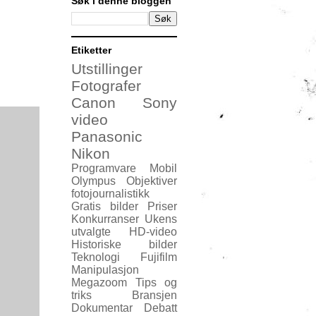
Søk i denne bloggen
Etiketter
Utstillinger
Fotografer
Canon
Sony
video
Panasonic
Nikon
Programvare
Mobil
Olympus
Objektiver
fotojournalistikk
Gratis bilder
Priser
Konkurranser
Ukens
utvalgte
HD-video
Historiske bilder
Teknologi
Fujifilm
Manipulasjon
Megazoom
Tips og
triks
Bransjen
Dokumentar
Debatt