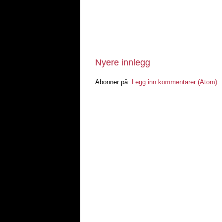
Nyere innlegg
Abonner på:
Legg inn kommentarer (Atom)