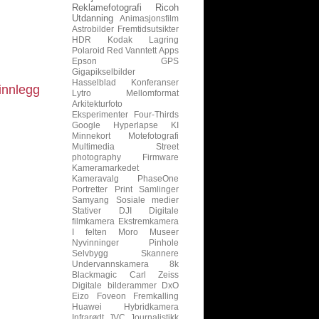
Reklamefotografi
Ricoh
Utdanning
Animasjonsfilm
Astrobilder
Fremtidsutsikter
HDR
Kodak
Lagring
Polaroid
Red
Vanntett
Apps
Epson
GPS
Gigapikselbilder
Hasselblad
Konferanser
innlegg
Lytro
Mellomformat
Arkitekturfoto
Eksperimenter
Four-Thirds
Google
Hyperlapse
KI
Minnekort
Motefotografi
Multimedia
Street
photography
Firmware
Kameramarkedet
Kameravalg
PhaseOne
Portretter
Print
Samlinger
Samyang
Sosiale medier
Stativer
DJI
Digitale
filmkamera
Ekstremkamera
I felten
Moro
Museer
Nyvinninger
Pinhole
Selvbygg
Skannere
Undervannskamera
8k
Blackmagic
Carl Zeiss
Digitale bilderammer
DxO
Eizo
Foveon
Fremkalling
Huawei
Hybridkamera
Infrarødt
JVC
Journalistikk