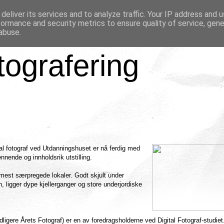
deliver its services and to analyze traffic. Your IP address and 
formance and security metrics to ensure quality of service, gen
abuse.
tografering
tal fotograf ved Utdanningshuset er nå ferdig med
nnende og innholdsrik utstilling.
 mest særpregede lokaler. Godt skjult under
 ligger dype kjellerganger og store underjordiske
dligere Årets Fotograf) er en av foredragsholderne ved Digital Fotograf-studiet