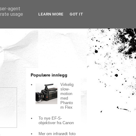
user-agent
erate usage
LEARN MORE
GOT IT
Populære innlegg
Virkelig
slow-
motion
med
Phanto
m Flex
To nye EF-S-
objektiver fra Canon
Mer om infrarødt foto
.