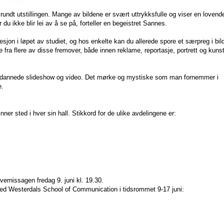
 rundt utstillingen. Mange av bildene er svært uttrykksfulle og viser en loven
 du ikke blir lei av å se på, forteller en begeistret Sannes.
esjon i løpet av studiet, og hos enkelte kan du allerede spore et særpreg i bi
e fra flere av disse fremover, både innen reklame, reportasje, portrett og kunst
e nyutdannede slideshow og video. Det mørke og mystiske som man fornemmer i
e.
inner sted i hver sin hall. Stikkord for de ulike avdelingene er:
ernissagen fredag 9. juni kl. 19.30.
, ved Westerdals School of Communication i tidsrommet 9-17 juni: