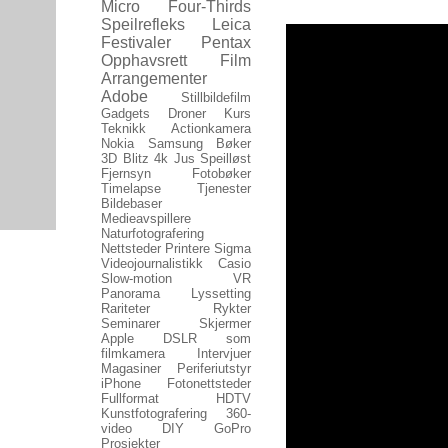
Micro Four-Thirds
Speilrefleks
Leica
Festivaler
Pentax
Opphavsrett
Film
Arrangementer
Adobe
Stillbildefilm
Gadgets
Droner
Kurs
Teknikk
Actionkamera
Nokia
Samsung
Bøker
3D
Blitz
4k
Jus
Speilløst
Fjernsyn
Fotobøker
Timelapse
Tjenester
Bildebaser
Medieavspillere
Naturfotografering
Nettsteder
Printere
Sigma
Videojournalistikk
Casio
Slow-motion
VR
Panorama
Lyssetting
Rariteter
Rykter
Seminarer
Skjermer
Apple
DSLR som
filmkamera
Intervjuer
Magasiner
Periferiutstyr
iPhone
Fotonettsteder
Fullformat
HDTV
Kunstfotografering
360-
video
DIY
GoPro
Prosjekter