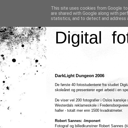
This site uses cookies from Google to 
are shared with Google along with per
statistics, and to detect and address 
Digital fo
DarkLight Dungeon 2006
De første 40 fotostudentene fra studiet Digi
skoleåret og presenterer eget arbeid i en spe
De viser vel 200 fotografier i Oslos kanskje
Westerdals reklameskole i Fredensborgveien,
haller - totalt mer enn 1500 kvadratmeter.
Robert Sannes: -Imponert
Fotograf og billedkunstner Robert Sannes (ti