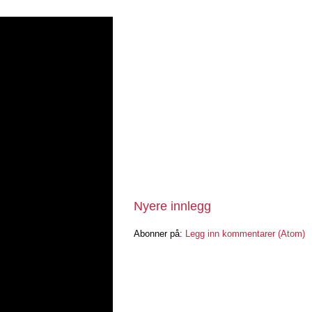
Nyere innlegg
Abonner på:
Legg inn kommentarer (Atom)