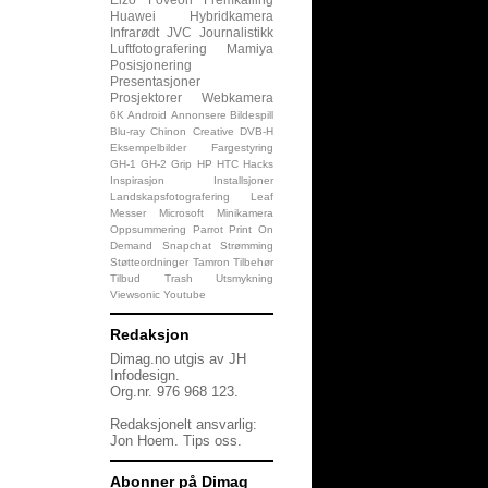
Huawei
Hybridkamera
Infrarødt
JVC
Journalistikk
Luftfotografering
Mamiya
Posisjonering
Presentasjoner
Prosjektorer
Webkamera
6K
Android
Annonsere
Bildespill
Blu-ray
Chinon
Creative
DVB-H
Eksempelbilder
Fargestyring
GH-1
GH-2
Grip
HP
HTC
Hacks
Inspirasjon
Installsjoner
Landskapsfotografering
Leaf
Messer
Microsoft
Minikamera
Oppsummering
Parrot
Print On
Demand
Snapchat
Strømming
Støtteordninger
Tamron
Tilbehør
Tilbud
Trash
Utsmykning
Viewsonic
Youtube
Redaksjon
Dimag.no utgis av JH
Infodesign.
Org.nr. 976 968 123.
Redaksjonelt ansvarlig:
Jon Hoem.
Tips oss
.
Abonner på Dimag