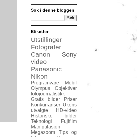
Søk i denne bloggen
Etiketter
Utstillinger
Fotografer
Canon
Sony
video
Panasonic
Nikon
Programvare
Mobil
Olympus
Objektiver
fotojournalistikk
Gratis bilder
Priser
Konkurranser
Ukens
utvalgte
HD-video
Historiske bilder
Teknologi
Fujifilm
Manipulasjon
Megazoom
Tips og