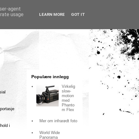
user-agent
erate usage
LEARN MORE
GOT IT
Populære innlegg
Virkelig
slow-
sial
motion
med
Phanto
eportasje
m Flex
Mer om infrarødt foto
hold i
World Wide
Panorama