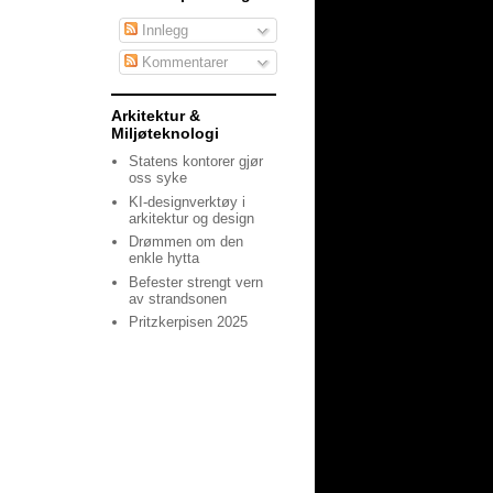
Innlegg
Kommentarer
Arkitektur &
Miljøteknologi
Statens kontorer gjør
oss syke
KI-designverktøy i
arkitektur og design
Drømmen om den
enkle hytta
Befester strengt vern
av strandsonen
Pritzkerpisen 2025