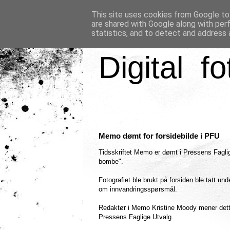
This site uses cookies from Google to 
are shared with Google along with per
statistics, and to detect and address 
Digital fo
Memo dømt for forsidebilde i PFU
Tidsskriftet Memo er dømt i Pressens Faglig
bombe".
Fotografiet ble brukt på forsiden ble tatt un
om innvandringsspørsmål.
Redaktør i Memo Kristine Moody mener dette 
Pressens Faglige Utvalg.