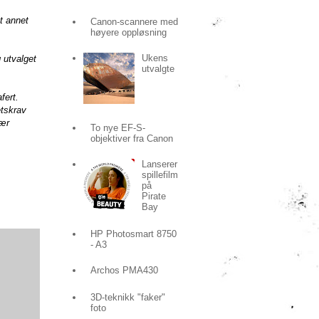
t annet
Canon-scannere med
høyere oppløsning
Ukens
 utvalget
utvalgte
fert.
etskrav
Vær
To nye EF-S-
objektiver fra Canon
Lanserer
spillefilm
på
Pirate
Bay
HP Photosmart 8750
- A3
Archos PMA430
3D-teknikk "faker"
foto