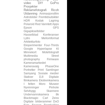
video
DIY
GoPro
Prosjekter
Reklamefotografi
Ricoh
Utdanning
Animasjonsfilm
Astrobilder
Fremtidsutsikter
HDR
Kodak
Lagring
Polaroid
Red
Vanntett
Apps
Epson
GPS
Gigapikselbilder
Hasselblad
Konferanser
Lytro
Mellomformat
Arkitekturfoto
Eksperimenter
Four-Thirds
Google
Hyperlapse
KI
Minnekort
Motefotografi
Multimedia
Street
photography
Firmware
Kameramarkedet
Kameravalg
PhaseOne
Portretter
Print
Samlinger
Samyang
Sosiale medier
Stativer
DJI
Digitale
filmkamera
Ekstremkamera
I felten
Moro
Museer
Nyvinninger
Pinhole
Selvbygg
Skannere
Undervannskamera
8k
Blackmagic
Carl Zeiss
Digitale bilderammer
DxO
Eizo
Foveon
Fremkalling