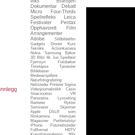
triks
Bransjen
Dokumentar
Debatt
Micro Four-Thirds
Speilrefleks
Leica
Festivaler
Pentax
Opphavsrett
Film
Arrangementer
Adobe
Stillbildefilm
Gadgets
Droner
Kurs
Teknikk
Actionkamera
Nokia
Samsung
Bøker
3D
Blitz
4k
Jus
Speilløst
Fjernsyn
Fotobøker
Timelapse
Tjenester
Bildebaser
Medieavspillere
Naturfotografering
Nettsteder
Printere
Sigma
innlegg
Videojournalistikk
Casio
Slow-motion
VR
Panorama
Lyssetting
Rariteter
Rykter
Seminarer
Skjermer
Apple
DSLR som
filmkamera
Intervjuer
Magasiner
Periferiutstyr
iPhone
Fotonettsteder
Fullformat
HDTV
Kunstfotografering
360-