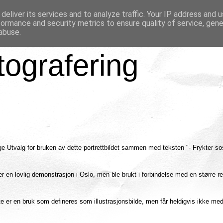
deliver its services and to analyze traffic. Your IP address and 
formance and security metrics to ensure quality of service, gen
abuse.
tografering
e Utvalg for bruken av dette portrettbildet sammen med teksten "- Frykter so
der en lovlig demonstrasjon i Oslo, men ble brukt i forbindelse med en større r
er en bruk som defineres som illustrasjonsbilde, men får heldigvis ikke med