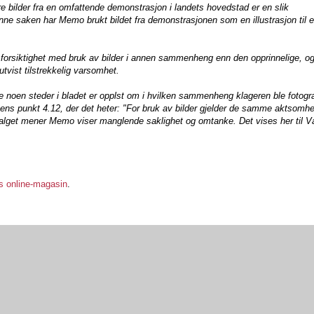
e bilder fra en omfattende demonstrasjon i landets hovedstad er en slik
ne saken har Memo brukt bildet fra demonstrasjonen som en illustrasjon til e
forsiktighet med bruk av bilder i annen sammenheng enn den opprinnelige, og
vist tilstrekkelig varsomhet.
ke noen steder i bladet er opplst om i hvilken sammenheng klageren ble fotogra
ktens punkt 4.12, der det heter: "For bruk av bilder gjelder de samme aktsomh
 Utvalget mener Memo viser manglende saklighet og omtanke. Det vises her til 
bs online-magasin
.