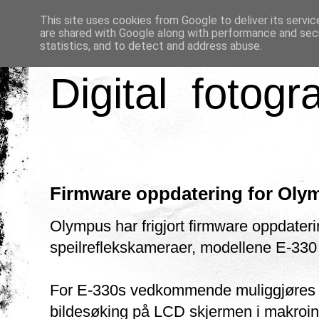
This site uses cookies from Google to deliver its servic
are shared with Google along with performance and secu
statistics, and to detect and address abuse.
Digital fotogr
Firmware oppdatering for Oly
Olympus har frigjort firmware oppdaterin
speilreflekskameraer, modellene E-330
For E-330s vedkommende muliggjøres au
bildesøking på LCD skjermen i makroinnst