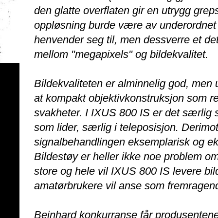
den glatte overflaten gir en utrygg gre
oppløsning burde være av underordnet
henvender seg til, men dessverre et det
mellom "megapixels" og bildekvalitet.
Bildekvaliteten er alminnelig god, men 
at kompakt objektivkonstruksjon som re
svakheter. I IXUS 800 IS er det særlig 
som lider, særlig i teleposisjon. Derimo
signalbehandlingen eksemplarisk og eks
Bildestøy er heller ikke noe problem o
store og hele vil IXUS 800 IS levere bil
amatørbrukere vil anse som fremragen
Beinhard konkurranse får produsentene t