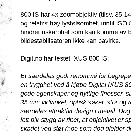
800 IS har 4x zoomobjektiv (tilsv. 35-1
og relativt høy lysfølsomhet, inntil ISO 
hindrer uskarphet som kan komme av be
bildestabilisatoren ikke kan påvirke.
Digit.no har testet IXUS 800 IS:
Et særdeles godt renommé for begrepet 
en trygghet ved å kjøpe Digital IXUS 
gode egenskaper og nyttige finesser, sl
35 mm vidvinkel, optisk søker, stor og r
særdeles attraktivt design i metall. Do
lett blir stygg av riper, at objektivet er s
skadet ved støt (noe som dog gjelder de