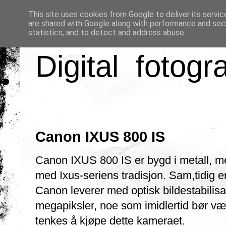
This site uses cookies from Google to deliver its servic
are shared with Google along with performance and secu
statistics, and to detect and address abuse.
Digital fotogr
Canon IXUS 800 IS
Canon IXUS 800 IS er bygd i metall, me
med Ixus-seriens tradisjon. Sam,tidig 
Canon leverer med optisk bildestabilisa
megapiksler, noe som imidlertid bør vær
tenkes å kjøpe dette kameraet.