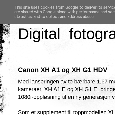
This site uses cookies from Google to deliver its servic
are shared with Google along with performance and secu
statistics, and to detect and address abuse.
Digital fotogr
Canon XH A1 og XH G1 HDV
Med lanseringen av to bærbare 1,67 
kameraer, XH A1 E og XH G1 E, bringe
1080i-oppløsning til en ny generasjon v
Som et supplement til toppmodellen XL 