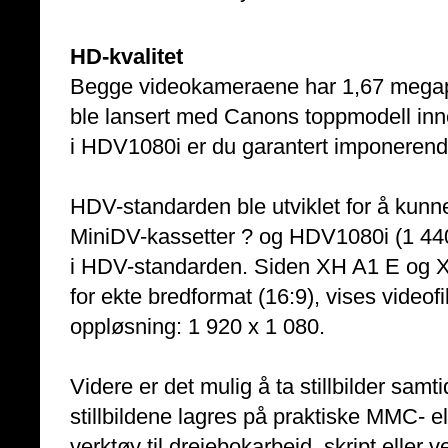
HD-kvalitet
Begge videokameraene har 1,67 megap
ble lansert med Canons toppmodell i
i HDV1080i er du garantert imponerende
HDV-standarden ble utviklet for å kunn
MiniDV-kassetter ? og HDV1080i (1 440
i HDV-standarden. Siden XH A1 E og X
for ekte bredformat (16:9), vises vid
oppløsning: 1 920 x 1 080.
Videre er det mulig å ta stillbilder samt
stillbildene lagres på praktiske MMC- ell
verktøy til dreiebokarbeid, skript eller