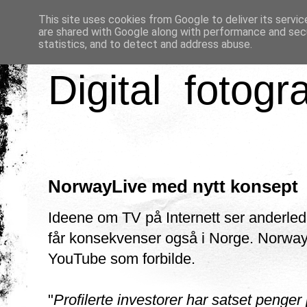
This site uses cookies from Google to deliver its servic
are shared with Google along with performance and secu
statistics, and to detect and address abuse.
Digital fotogr
NorwayLive med nytt konsept
Ideene om TV på Internett ser anderlede
får konsekvenser også i Norge. Norway
YouTube som forbilde.
"
Profilerte investorer har satset penger