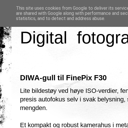
This site uses cookies from Google to deliver its servic
are shared with Google along with performance and secu
statistics, and to detect and address abuse.
Digital fotogr
DIWA-gull til FinePix F30
Lite bildestøy ved høye ISO-verdier, fe
presis autofokus selv i svak belysning, 
mengden.
Et kompakt og robust kamerahus i metal