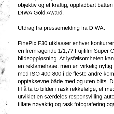
objektiv og et kraftig, oppladbart batteri
DIWA Gold Award.
Utdrag fra pressemelding fra DIWA:
FinePix F30 utklasser enhver konkurren
en fremragende 1/1,7? Fujifilm Super
bildeoppløsning. At lysfølsomheten kan 
en reklamefrase, men en virkelig nytti
med ISO 400-800 i de fleste andre kom
opptaksevne både med og uten blits. De
til å ta to bilder i rask rekkefølge, et me
utviklet en særdeles responsvilling aut
tillate nøyaktig og rask fotografering o