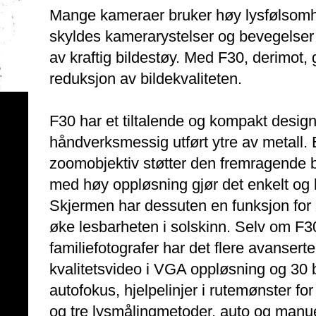
Mange kameraer bruker høy lysfølsomh
skyldes kamerarystelser og bevegelser i
av kraftig bildestøy. Med F30, derimot
reduksjon av bildekvaliteten.
F30 har et tiltalende og kompakt design 
håndverksmessig utført ytre av metall.
zoomobjektiv støtter den fremragende 
med høy oppløsning gjør det enkelt og 
Skjermen har dessuten en funksjon for 
øke lesbarheten i solskinn. Selv om F3
familiefotografer har det flere avansert
kvalitetsvideo i VGA oppløsning og 30 b/s,
autofokus, hjelpelinjer i rutemønster f
og tre lysmålingmetoder, auto og manuell