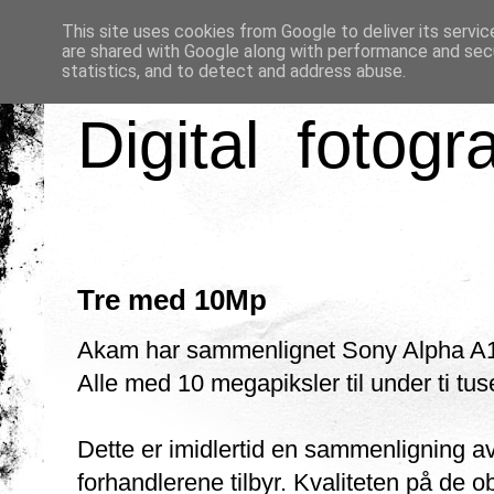
This site uses cookies from Google to deliver its servic
are shared with Google along with performance and secu
statistics, and to detect and address abuse.
Digital fotogr
Tre med 10Mp
Akam har sammenlignet Sony Alpha A
Alle med 10 megapiksler til under ti tus
Dette er imidlertid en sammenligning av
forhandlerene tilbyr. Kvaliteten på de o