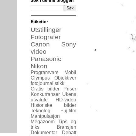
Søk i denne bloggen
Etiketter
Utstillinger
Fotografer
Canon
Sony
video
Panasonic
Nikon
Programvare
Mobil
Olympus
Objektiver
fotojournalistikk
Gratis bilder
Priser
Konkurranser
Ukens
utvalgte
HD-video
Historiske bilder
Teknologi
Fujifilm
Manipulasjon
Megazoom
Tips og
triks
Bransjen
Dokumentar
Debatt