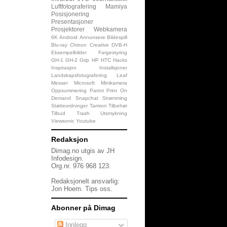
Luftfotografering
Mamiya
Posisjonering
Presentasjoner
Prosjektorer
Webkamera
6K
Android
Annonsere
Bildespill
Blu-ray
Chinon
Creative
DVB-H
Eksempelbilder
Fargestyring
GH-1
GH-2
Grip
HP
HTC
Hacks
Inspirasjon
Installsjoner
Landskapsfotografering
Leaf
Messer
Microsoft
Minikamera
Oppsummering
Parrot
Print On
Demand
Snapchat
Strømming
Støtteordninger
Tamron
Tilbehør
Tilbud
Trash
Utsmykning
Viewsonic
Youtube
Redaksjon
Dimag.no utgis av JH
Infodesign.
Org.nr. 976 968 123.
Redaksjonelt ansvarlig:
Jon Hoem.
Tips oss
.
Abonner på Dimag
Innlegg