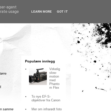
user-agent
erate usage
LEARN MORE
GOT IT
Populære innlegg
Virkelig
slow-
tørre
motion
med
Phanto
d
m Flex
To nye EF-S-
objektiver fra Canon
Mer om infrarødt foto
den samme