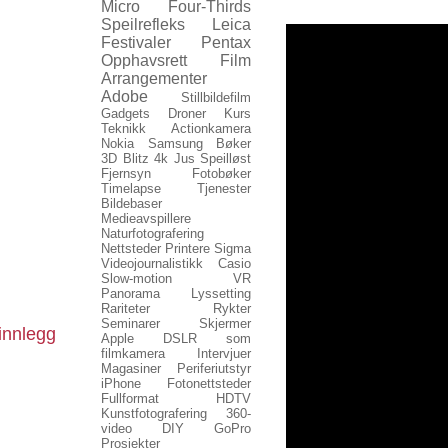
Micro Four-Thirds
Speilrefleks
Leica
Festivaler
Pentax
Opphavsrett
Film
Arrangementer
Adobe
Stillbildefilm
Gadgets
Droner
Kurs
Teknikk
Actionkamera
Nokia
Samsung
Bøker
3D
Blitz
4k
Jus
Speilløst
Fjernsyn
Fotobøker
Timelapse
Tjenester
Bildebaser
Medieavspillere
Naturfotografering
Nettsteder
Printere
Sigma
Videojournalistikk
Casio
Slow-motion
VR
Panorama
Lyssetting
Rariteter
Rykter
Seminarer
Skjermer
innlegg
Apple
DSLR som
filmkamera
Intervjuer
Magasiner
Periferiutstyr
iPhone
Fotonettsteder
Fullformat
HDTV
Kunstfotografering
360-
video
DIY
GoPro
Prosjekter