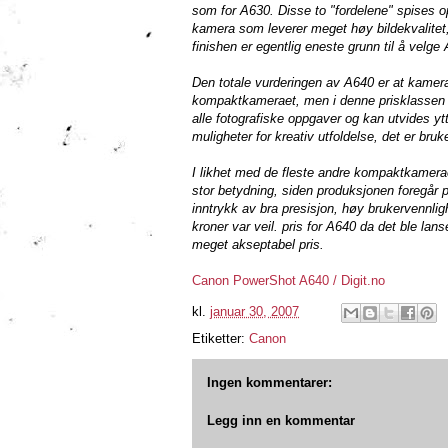
som for A630. Disse to "fordelene" spises op
kamera som leverer meget høy bildekvalitet,
finishen er egentlig eneste grunn til å velg
Den totale vurderingen av A640 er at kamerae
kompaktkameraet, men i denne prisklassen er
alle fotografiske oppgaver og kan utvides ytt
muligheter for kreativ utfoldelse, det er bru
I likhet med de fleste andre kompaktkamera
stor betydning, siden produksjonen foregår 
inntrykk av bra presisjon, høy brukervennli
kroner var veil. pris for A640 da det ble lan
meget akseptabel pris.
Canon PowerShot A640 / Digit.no
kl.
januar 30, 2007
Etiketter:
Canon
Ingen kommentarer:
Legg inn en kommentar