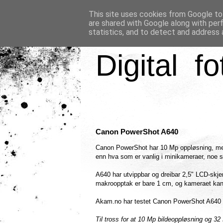
This site uses cookies from Google to 
are shared with Google along with per
statistics, and to detect and address 
Digital fo
Canon PowerShot A640
Canon PowerShot har 10 Mp oppløsning, m
enn hva som er vanlig i minikameraer, noe s
A640 har utvippbar og dreibar 2,5" LCD-skjer
makroopptak er bare 1 cm, og kameraet kan ta
Akam.no har testet Canon PowerShot A640 og
Til tross for at 10 Mp bildeoppløsning og