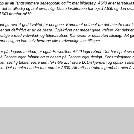
p av litt langsommere serieopptak og litt mer bildestøy. A640 er et førstekla
 det er allsidig og brukervennlig. Disse kvalitetene har også A630 og den sva
e A640 framfor A630.
t gir svært god kvalitet for pengene. Kameraet er langt fra det minste eller l
 det definitivt et av de beste. Objektivet har meget gode ytelser, det dekke
erligere med vidvinkel- og teleforsatser. Kameraet er dessuten allsidig, det gi
kervennlig og kan selv besørge alle nødvendige innstillinger.
er på dagens marked, er også PowerShot A640 lagd i Kina. Det har i praksis 
på Canons egen fabrikk og er basert på Canons eget design. Konstruksjonen g
ghet, særlig takket være den fleksible 2,5" store LCD-skjermen og optisk søke
sert. Det er seks hundre mer enn for A630. Alt tatt i betraktning må det sies å