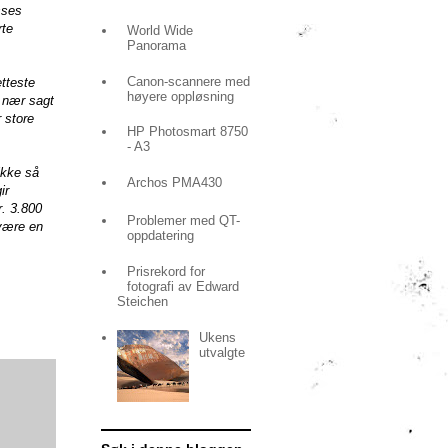
sses
rte
World Wide
Panorama
Canon-scannere med
etteste
høyere oppløsning
r nær sagt
r store
HP Photosmart 8750
- A3
ikke så
Archos PMA430
ir
r. 3.800
Problemer med QT-
 være en
oppdatering
Prisrekord for
fotografi av Edward
Steichen
Ukens
utvalgte