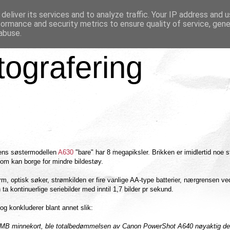
deliver its services and to analyze traffic. Your IP address and 
formance and security metrics to ensure quality of service, gen
abuse.
tografering
ens søstermodellen
A630
"bare" har 8 megapiksler. Brikken er imidlertid noe s
om kan borge for mindre bildestøy.
m, optisk søker, strømkilden er fire vanlige AA-type batterier, nærgrensen ve
 kontinuerlige seriebilder med inntil 1,7 bilder pr sekund.
 konkluderer blant annet slik:
 32 MB minnekort, ble totalbedømmelsen av Canon PowerShot A640 nøyaktig 