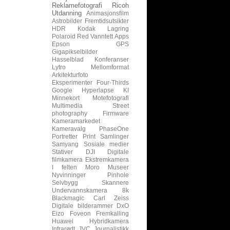
Reklamefotografi
Ricoh
Utdanning
Animasjonsfilm
Astrobilder
Fremtidsutsikter
HDR
Kodak
Lagring
Polaroid
Red
Vanntett
Apps
Epson
GPS
Gigapikselbilder
Hasselblad
Konferanser
Lytro
Mellomformat
Arkitekturfoto
Eksperimenter
Four-Thirds
Google
Hyperlapse
KI
Minnekort
Motefotografi
Multimedia
Street
photography
Firmware
Kameramarkedet
Kameravalg
PhaseOne
Portretter
Print
Samlinger
Samyang
Sosiale medier
Stativer
DJI
Digitale
filmkamera
Ekstremkamera
I felten
Moro
Museer
Nyvinninger
Pinhole
Selvbygg
Skannere
Undervannskamera
8k
Blackmagic
Carl Zeiss
Digitale bilderammer
DxO
Eizo
Foveon
Fremkalling
Huawei
Hybridkamera
Infrarødt
JVC
Journalistikk