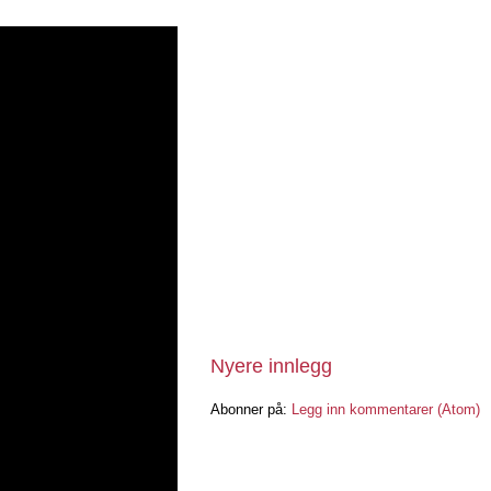
Nyere innlegg
Abonner på:
Legg inn kommentarer (Atom)