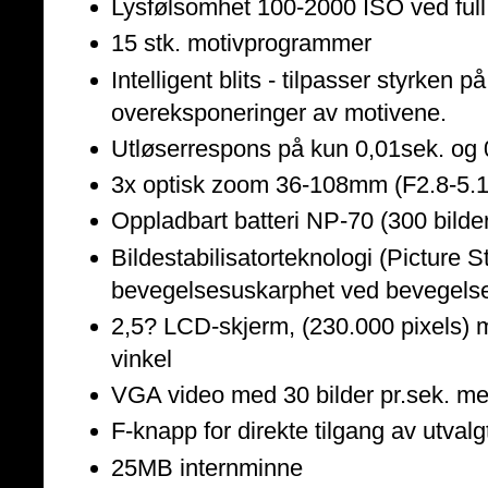
Lysfølsomhet 100-2000 ISO ved full
15 stk. motivprogrammer
Intelligent blits - tilpasser styrken p
overeksponeringer av motivene.
Utløserrespons på kun 0,01sek. og 0
3x optisk zoom 36-108mm (F2.8-5.1
Oppladbart batteri NP-70 (300 bilder
Bildestabilisatorteknologi (Picture S
bevegelsesuskarphet ved bevegelse
2,5? LCD-skjerm, (230.000 pixels) m
vinkel
VGA video med 30 bilder pr.sek. me
F-knapp for direkte tilgang av utval
25MB internminne