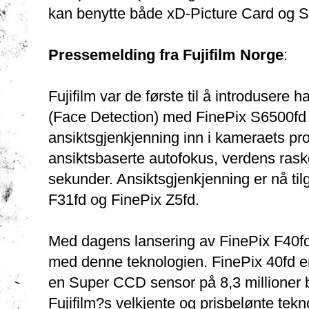
kan benytte både xD-Picture Card og Se
Pressemelding fra Fujifilm Norge
:
Fujifilm var de første til å introdusere
(Face Detection) med FinePix S6500fd i
ansiktsgjenkjenning inn i kameraets pro
ansiktsbaserte autofokus, verdens ras
sekunder. Ansiktsgjenkjenning er nå til
F31fd og FinePix Z5fd.
Med dagens lansering av FinePix F40fd, 
med denne teknologien. FinePix 40fd er
en Super CCD sensor på 8,3 millioner 
Fujifilm?s velkjente og prisbelønte tekno