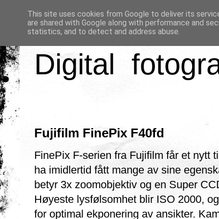
This site uses cookies from Google to deliver its servic
are shared with Google along with performance and secu
statistics, and to detect and address abuse.
Digital fotogr
Fujifilm FinePix F40fd
FinePix F-serien fra Fujifilm får et nyt
ha imidlertid fått mange av sine egensk
betyr 3x zoomobjektiv og en Super CC
Høyeste lysfølsomhet blir ISO 2000, og
for optimal ekponering av ansikter. Kame