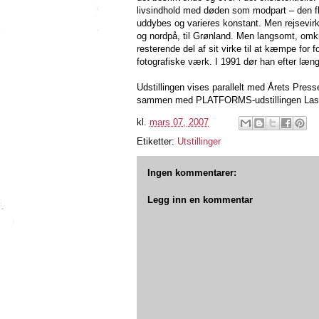
livsindhold med døden som modpart – den flyv
uddybes og varieres konstant. Men rejsevirk
og nordpå, til Grønland. Men langsomt, omkr
resterende del af sit virke til at kæmpe for 
fotografiske værk. I 1991 dør han efter læn
Udstillingen vises parallelt med Årets Pres
sammen med PLATFORMS-udstillingen Last T
kl.
mars 07, 2007
Etiketter:
Utstillinger
Ingen kommentarer:
Legg inn en kommentar