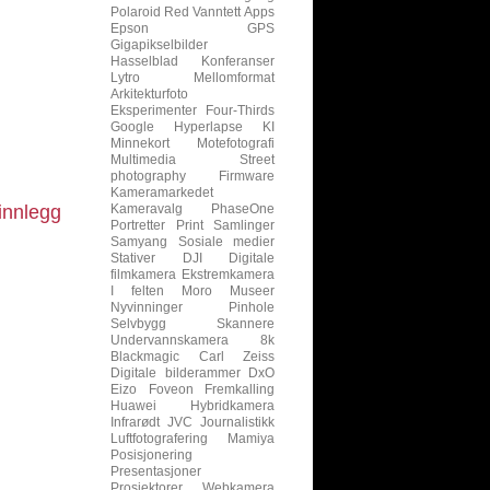
Polaroid
Red
Vanntett
Apps
Epson
GPS
Gigapikselbilder
Hasselblad
Konferanser
Lytro
Mellomformat
Arkitekturfoto
Eksperimenter
Four-Thirds
Google
Hyperlapse
KI
Minnekort
Motefotografi
Multimedia
Street
photography
Firmware
Kameramarkedet
innlegg
Kameravalg
PhaseOne
Portretter
Print
Samlinger
Samyang
Sosiale medier
Stativer
DJI
Digitale
filmkamera
Ekstremkamera
I felten
Moro
Museer
Nyvinninger
Pinhole
Selvbygg
Skannere
Undervannskamera
8k
Blackmagic
Carl Zeiss
Digitale bilderammer
DxO
Eizo
Foveon
Fremkalling
Huawei
Hybridkamera
Infrarødt
JVC
Journalistikk
Luftfotografering
Mamiya
Posisjonering
Presentasjoner
Prosjektorer
Webkamera