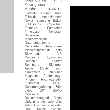
Opphavsrett
Film
Arrangementer
Adobe
Stillbildefilm
Gadgets
Droner
Kurs
Teknikk
Actionkamera
Nokia
Samsung
Bøker
3D
Blitz
4k
Jus
Speilløst
Fjernsyn
Fotobøker
Timelapse
Tjenester
Bildebaser
Medieavspillere
Naturfotografering
Nettsteder
Printere
Sigma
Videojournalistikk
Casio
Slow-motion
VR
Panorama
Lyssetting
Rariteter
Rykter
Seminarer
Skjermer
Apple
DSLR som
filmkamera
Intervjuer
Magasiner
Periferiutstyr
iPhone
Fotonettsteder
Fullformat
HDTV
Kunstfotografering
360-
video
DIY
GoPro
Prosjekter
Reklamefotografi
Ricoh
Utdanning
Animasjonsfilm
Astrobilder
Fremtidsutsikter
HDR
Kodak
Lagring