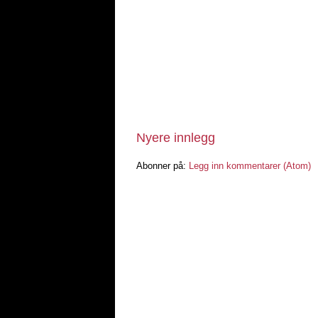
Nyere innlegg
Abonner på:
Legg inn kommentarer (Atom)