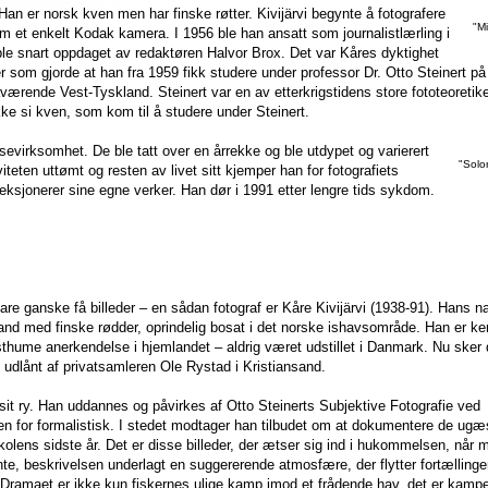
Han er norsk kven men har finske røtter. Kivijärvi begynte å fotografere
"Mi
 om et enkelt Kodak kamera. I 1956 ble han ansatt som journalistlærling i
 ble snart oppdaget av redaktøren Halvor Brox. Det var Kåres dyktighet
om gjorde at han fra 1959 fikk studere under professor Dr. Otto Steinert på
værende Vest-Tyskland. Steinert var en av etterkrigstidens store fototeoretik
kke si kven, som kom til å studere under Steinert.
eisevirksomhet. De ble tatt over en årrekke og ble utdypet og varierert
"Solo
teten uttømt og resten av livet sitt kjemper han for fotografiets
eksjonerer sine egne verker. Han dør i 1991 etter lengre tids sykdom.
bare ganske få billeder – en sådan fotograf er Kåre Kivijärvi (1938-91). Hans n
and med finske rødder, oprindelig bosat i det norske ishavsområde. Han er k
sthume anerkendelse i hjemlandet – aldrig været udstillet i Danmark. Nu sker 
er, udlånt af privatsamleren Ole Rystad i Kristiansand.
sit ry. Han uddannes og påvirkes af Otto Steinerts Subjektive Fotografie ved
en for formalistisk. I stedet modtager han tilbudet om at dokumentere de ugæ
 skolens sidste år. Det er disse billeder, der ætser sig ind i hukommelsen, når 
e, beskrivelsen underlagt en suggererende atmosfære, der flytter fortællingen
. Dramaet er ikke kun fiskernes ulige kamp imod et frådende hav, det er kampe