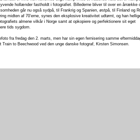
ende hollænder fastholdt i fotografiet. Billederne bliver til over en årrække 
somheden går nu også sydpå, til Frankrig og Spanien, østpå, til Finland og R
ing midten af 70’erne, synes den eksplosive kreativitet udtømt, og han hellig
fotografiets almene vilkår i Norge samt at opkopiere og perfektionere sit eget
gere tids sygdom.
sefoto fra fredag den 2. marts, men har sin egen fernisering samme eftermidda
rain to Beechwood ved den unge danske fotograf, Kirsten Simonsen.