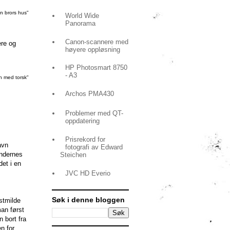
n brors hus"
World Wide
Panorama
Canon-scannere med
ere og
høyere oppløsning
HP Photosmart 8750
- A3
n med torsk"
Archos PMA430
Problemer med QT-
oppdatering
Prisrekord for
avn
fotografi av Edward
endernes
Steichen
det i en
JVC HD Everio
Søk i denne bloggen
stmilde
man først
 bort fra
n for