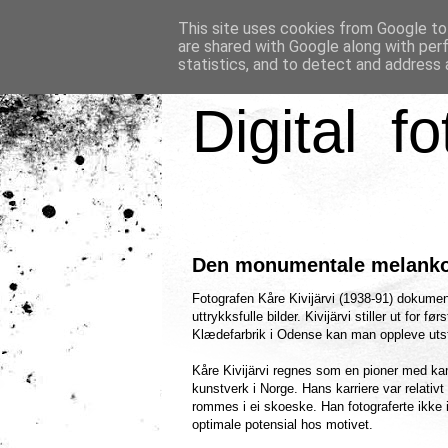
This site uses cookies from Google to 
are shared with Google along with per
statistics, and to detect and address 
Digital fo
Den monumentale melanko
Fotografen Kåre Kivijärvi (1938-91) dokume
uttrykksfulle bilder. Kivijärvi stiller ut for
Klædefarbrik i Odense kan man oppleve utsti
Kåre Kivijärvi regnes som en pioner med ka
kunstverk i Norge. Hans karriere var relativ
rommes i ei skoeske. Han fotograferte ikke i
optimale potensial hos motivet.