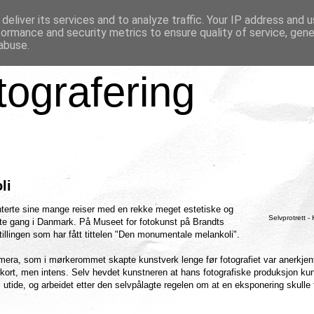
deliver its services and to analyze traffic. Your IP address and 
formance and security metrics to ensure quality of service, gen
abuse.
tografering
li
nterte sine mange reiser med en rekke meget estetiske og
Selvprotrett - 
 første gang i Danmark. På Museet for fotokunst på Brandts
llingen som har fått tittelen "Den monumentale melankoli".
mera, som i mørkerommet skapte kunstverk lenge før fotografiet var anerkje
t kort, men intens. Selv hevdet kunstneren at hans fotografiske produksjon ku
 utide, og arbeidet etter den selvpålagte regelen om at en eksponering skulle 