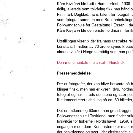
Kåre Kivijärvi ble født i Hammerfest i 1938. 
tidlig, allerede som tolvåring fikk han hånd
Finnmark Dagblad, hans talent for fotografi
som fotograf sammen med Brox anbefalinger s
Folkwangschule for Gestaltung i Essen, i da
Kåre Kivijärvi ble den enste nordmann, for i
Utstillingen viser bilder fra hans utstrakte r
konstant. I midten av 70-årene synes kreativi
almene vilkår i Norge samtidig som han perf
Den monumentale melankoli - Norsk.dk
Pressemeddelelse
:
Der er fotografer, der kan blive berømte på 
klinger finsk, men han er kvæn, dvs. nordm
fotograf og har – trods den sene og især po
lille koncentreret udstilling på ca. 30 billed
Det er i 50erne og 60erne, han grundlægger 
Folkwangsschule i Tyskland, men finder stil
livsvilkår for fiskerne i Nordishavet i 1959,
engang har set dem. Kontrasterne er markant
det beskrivende og over i det eksistentielle