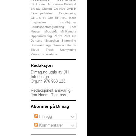
6K
Android
Annonsere
Bildespill
Blu-ray
Chinon
Creative
DVB-H
Eksempelbilder
Fargestyring
GH-1
GH-2
Grip
HP
HTC
Hacks
Inspirasjon
Installsjoner
Landskapsfotografering
Leaf
Messer
Microsoft
Minikamera
Oppsummering
Parrot
Print On
Demand
Snapchat
Strømming
Støtteordninger
Tamron
Tilbehør
Tilbud
Trash
Utsmykning
Viewsonic
Youtube
Redaksjon
Dimag.no utgis av JH
Infodesign.
Org.nr. 976 968 123.
Redaksjonelt ansvarlig:
Jon Hoem.
Tips oss
.
Abonner på Dimag
Innlegg
Kommentarer