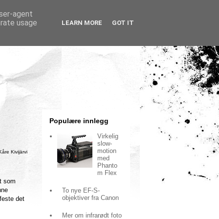
user-agent
erate usage
LEARN MORE
GOT IT
Populære innlegg
Virkelig
slow-
motion
Kåre Kivijärvi
med
Phanto
m Flex
nt som
nne
To nye EF-S-
objektiver fra Canon
feste det
Mer om infrarødt foto