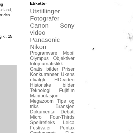
Etiketter
og
usland,
Utstillinger
er den
Fotografer
Canon
Sony
video
g kl. 15
Panasonic
Nikon
Programvare
Mobil
Olympus
Objektiver
fotojournalistikk
Gratis bilder
Priser
Konkurranser
Ukens
utvalgte
HD-video
Historiske bilder
Teknologi
Fujifilm
Manipulasjon
Megazoom
Tips og
triks
Bransjen
Dokumentar
Debatt
Micro Four-Thirds
Speilrefleks
Leica
Festivaler
Pentax