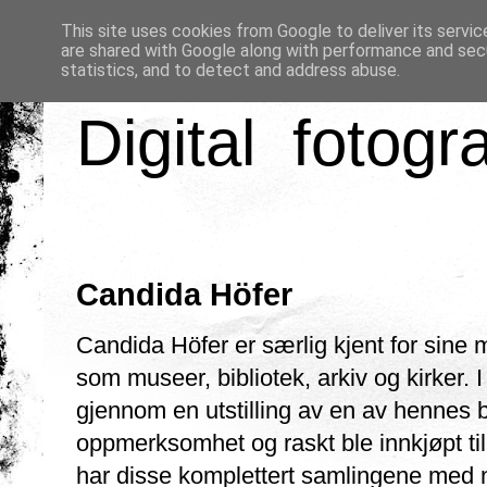
This site uses cookies from Google to deliver its servic
are shared with Google along with performance and secu
statistics, and to detect and address abuse.
Digital fotogr
Candida Höfer
Candida Höfer er særlig kjent for sine m
som museer, bibliotek, arkiv og kirker. 
gjennom en utstilling av en av hennes b
oppmerksomhet og raskt ble innkjøpt til
har disse komplettert samlingene med nye