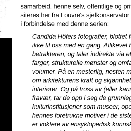
samarbeid, henne selv, offentlige og pr
siteres her fra Louvre's sjefkonservato
i forbindelse med denne serien:
Candida Höfers fotografier, blottet
ikke til oss med en gang. Allikevel h
betrakteren, og taler indirekte via e
farger, strukturelle mønster og omf
volumer. På en mesterlig, nesten 
om arkitekturens kraft og skjønnhe
interiører. Og på tross av (eller k
fravær, tar de opp i seg de grunnl
kulturinstitusjoner som museer, op
hennes foretrukne motiver i de sist
er voktere av ensyklopedisk kunnska