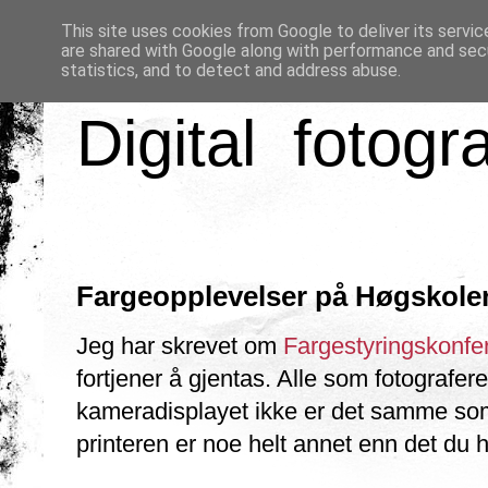
This site uses cookies from Google to deliver its servic
are shared with Google along with performance and secu
statistics, and to detect and address abuse.
Digital fotogr
Fargeopplevelser på Høgskolen
Jeg har skrevet om
Fargestyringskonf
fortjener å gjentas. Alle som fotografer
kameradisplayet ikke er det samme som 
printeren er noe helt annet enn det du 