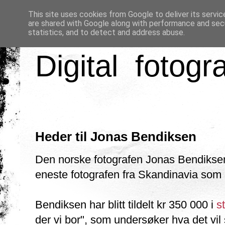
This site uses cookies from Google to deliver its servic
are shared with Google along with performance and secu
statistics, and to detect and address abuse.
Digital fotogr
Heder til Jonas Bendiksen
Den norske fotografen Jonas Bendiksen
eneste fotografen fra Skandinavia som
Bendiksen har blitt tildelt kr 350 000 i
st
der vi bor", som undersøker hva det vil s