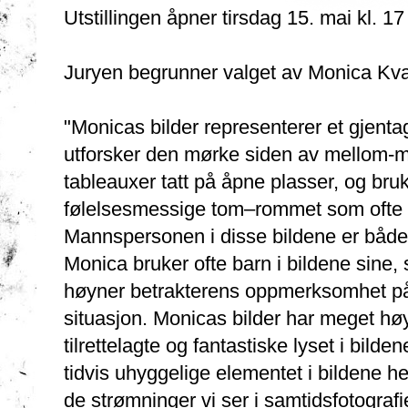
Utstillingen åpner tirsdag 15. mai kl. 
Juryen begrunner valget av Monica Kvaa
"Monicas bilder representerer et gjent
utforsker den mørke siden av mellom-m
tableauxer tatt på åpne plasser, og bru
følelsesmessige tom–rommet som ofte 
Mannspersonen i disse bildene er både 
Monica bruker ofte barn i bildene sine,
høyner betrakterens oppmerksomhet på
situasjon. Monicas bilder har meget høy
tilrettelagte og fantastiske lyset i bild
tidvis uhyggelige elementet i bildene 
de strømninger vi ser i samtidsfotografie