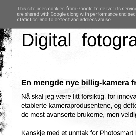
This site uses cookies from Google to deliver its servic
are shared with Google along with performance and secu
statistics, and to detect and address abuse.
Digital fotogr
En mengde nye billig-kamera f
Nå skal jeg være litt forsiktig, for inn
etablerte kameraprodusentene, og dette 
de mest avanserte brukerne, men veldi
Kanskje med et unntak for Photosmart 