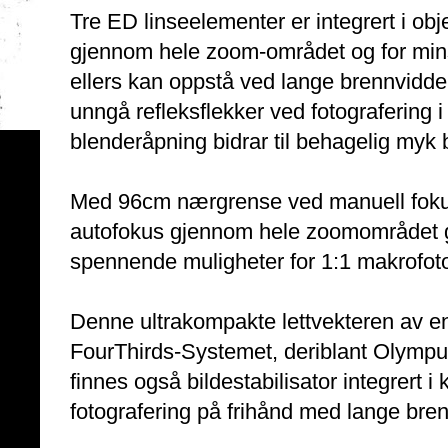
Tre ED linseelementer er integrert i obje
gjennom hele zoom-området og for mins
ellers kan oppstå ved lange brennvidder.
unngå refleksflekker ved fotografering 
blenderåpning bidrar til behagelig myk
Med 96cm nærgrense ved manuell fok
autofokus gjennom hele zoomområdet gi
spennende muligheter for 1:1 makrofoto
Denne ultrakompakte lettvekteren av en
FourThirds-Systemet, deriblant Olympu
finnes også bildestabilisator integrert 
fotografering på frihånd med lange bren