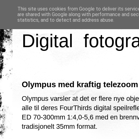
This site uses cookies from Google to deliver its servic
are shared with Google along with performance and secu
statistics, and to detect and address abuse.
Digital fotogr
Olympus med kraftig telezoom
Olympus varsler at det er flere nye obje
alle til deres FourThirds digital speilref
ED 70-300mm 1:4,0-5,6 med en brennv
tradisjonelt 35mm format.